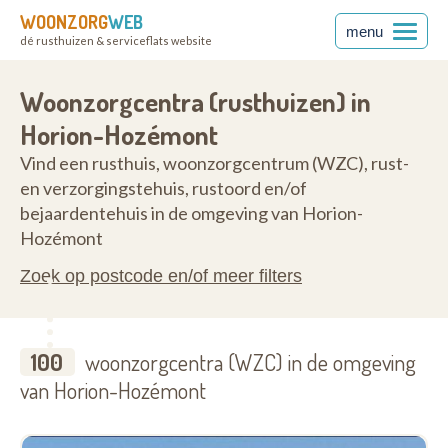
WOONZORG
WEB
menu
dé rusthuizen & serviceflats website
Woonzorgcentra (rusthuizen) in
Horion-Hozémont
Vind een rusthuis, woonzorgcentrum (WZC), rust-
en verzorgingstehuis, rustoord en/of
bejaardentehuis in de omgeving van Horion-
Hozémont
Zoek op postcode en/of meer filters
100
woonzorgcentra (WZC) in de omgeving
van Horion-Hozémont