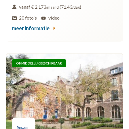
vanaf € 2.173
(71,43
)
/maand
/dag
20 foto's
video
meer informatie
ONMIDDELLIJK BESCHIKBAAR