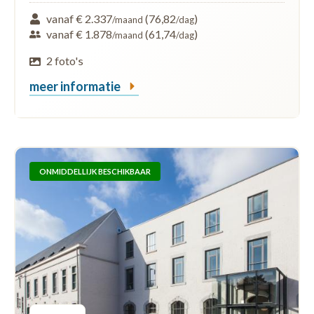
vanaf € 2.337
(76,82
)
/maand
/dag
vanaf € 1.878
(61,74
)
/maand
/dag
2 foto's
meer informatie
ONMIDDELLIJK BESCHIKBAAR