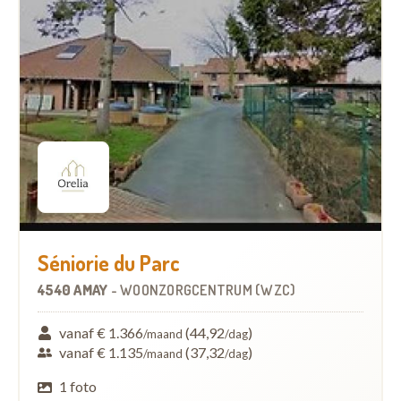
Séniorie du Parc
4540 AMAY
-
WOONZORGCENTRUM (WZC)
vanaf € 1.366
(44,92
)
/maand
/dag
vanaf € 1.135
(37,32
)
/maand
/dag
1 foto