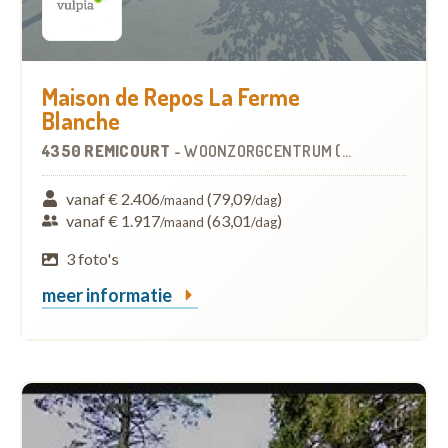
Maison de Repos La Ferme
Blanche
4350 REMICOURT
-
WOONZORGCENTRUM (WZC)
vanaf € 2.406
(79,09
)
/maand
/dag
vanaf € 1.917
(63,01
)
/maand
/dag
3 foto's
meer informatie