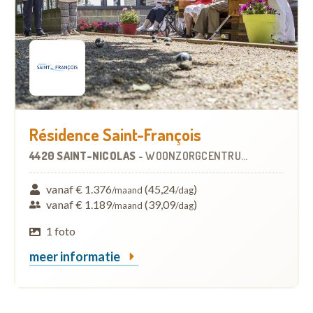
Résidence Saint-François
4420 SAINT-NICOLAS
-
WOONZORGCENTRUM (WZC)
vanaf € 1.376
(45,24
)
/maand
/dag
vanaf € 1.189
(39,09
)
/maand
/dag
1 foto
meer informatie