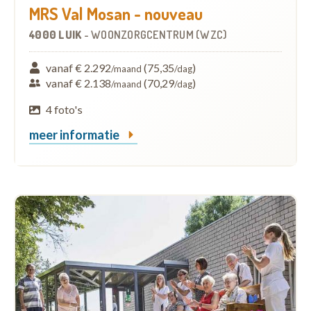
MRS Val Mosan - nouveau
4000 LUIK
-
WOONZORGCENTRUM (WZC)
vanaf € 2.292
(75,35
)
/maand
/dag
vanaf € 2.138
(70,29
)
/maand
/dag
4 foto's
meer informatie