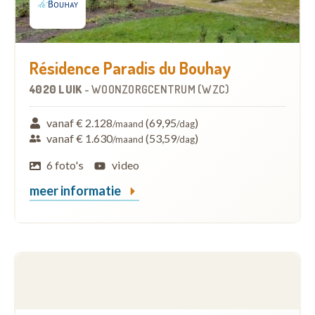
Résidence Paradis du Bouhay
4020 LUIK
-
WOONZORGCENTRUM (WZC)
vanaf € 2.128
(69,95
)
/maand
/dag
vanaf € 1.630
(53,59
)
/maand
/dag
6 foto's
video
meer informatie