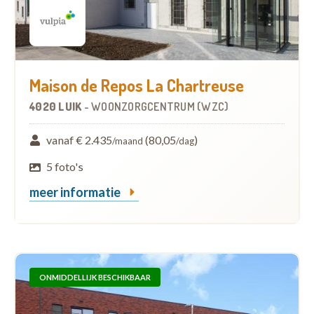
Maison de Repos La Chartreuse
4020 LUIK
-
WOONZORGCENTRUM (WZC)
vanaf € 2.435
(80,05
)
/maand
/dag
5 foto's
meer informatie
ONMIDDELLIJK BESCHIKBAAR