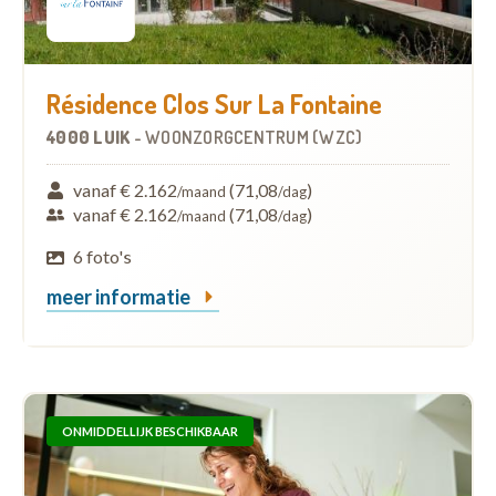
Résidence Clos Sur La Fontaine
4000 LUIK
-
WOONZORGCENTRUM (WZC)
vanaf € 2.162
(71,08
)
/maand
/dag
vanaf € 2.162
(71,08
)
/maand
/dag
6 foto's
meer informatie
ONMIDDELLIJK BESCHIKBAAR