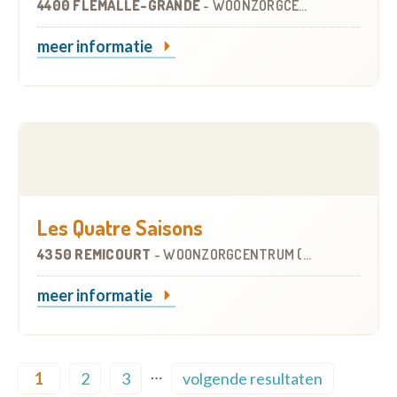
4400 FLÉMALLE-GRANDE
-
WOONZORGCENTRUM (WZC)
meer informatie
Les Quatre Saisons
4350 REMICOURT
-
WOONZORGCENTRUM (WZC)
meer informatie
Pagination
…
1
2
3
volgende resultaten
Current page
Page
Page
Next page