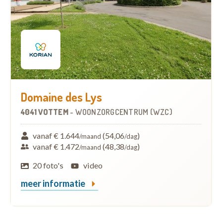
Domaine des Lys
4041 VOTTEM
-
WOONZORGCENTRUM (WZC)
vanaf € 1.644
(54,06
)
/maand
/dag
vanaf € 1.472
(48,38
)
/maand
/dag
20 foto's
video
meer informatie