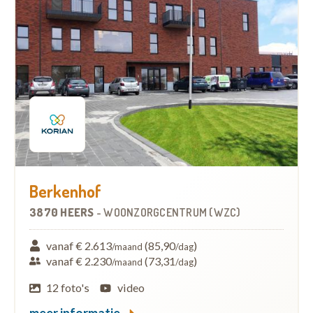
Berkenhof
3870 HEERS
-
WOONZORGCENTRUM (WZC)
vanaf € 2.613
(85,90
)
/maand
/dag
vanaf € 2.230
(73,31
)
/maand
/dag
12 foto's
video
meer informatie