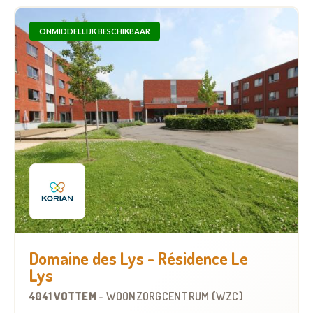
ONMIDDELLIJK BESCHIKBAAR
Domaine des Lys - Résidence Le
Lys
4041 VOTTEM
-
WOONZORGCENTRUM (WZC)