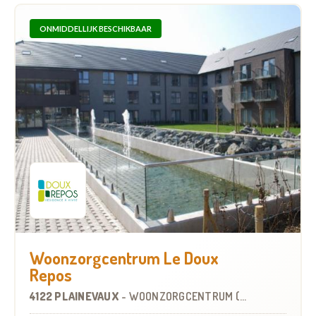
ONMIDDELLIJK BESCHIKBAAR
Woonzorgcentrum Le Doux
Repos
4122 PLAINEVAUX
-
WOONZORGCENTRUM (WZC)