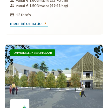
vanaf € 1.603
(52,70
)
/maand
/dag
vanaf € 1.503
(49,41
)
/maand
/dag
12 foto's
meer informatie
ONMIDDELLIJK BESCHIKBAAR