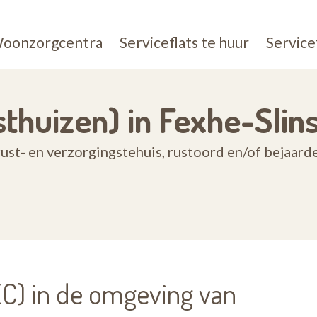
oonzorgcentra
Serviceflats te huur
Service
thuizen) in Fexhe-Slin
st- en verzorgingstehuis, rustoord en/of bejaard
) in de omgeving van