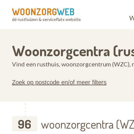
WOONZORG
WEB
W
dé rusthuizen & serviceflats website
Woonzorgcentra (rus
Vind een rusthuis, woonzorgcentrum (WZC), ru
Zoek op postcode en/of meer filters
96
woonzorgcentra (WZC