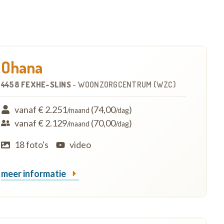
Ohana
4458 FEXHE-SLINS
-
WOONZORGCENTRUM (WZC)
vanaf € 2.251
(74,00
)
/maand
/dag
vanaf € 2.129
(70,00
)
/maand
/dag
18 foto's
video
meer informatie