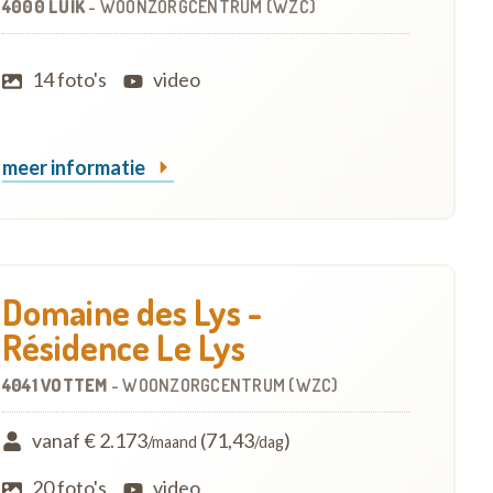
4000 LUIK
-
WOONZORGCENTRUM (WZC)
14 foto's
video
meer informatie
Domaine des Lys -
Résidence Le Lys
4041 VOTTEM
-
WOONZORGCENTRUM (WZC)
vanaf € 2.173
(71,43
)
/maand
/dag
20 foto's
video