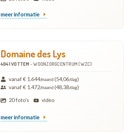
meer informatie
Domaine des Lys
4041 VOTTEM
-
WOONZORGCENTRUM (WZC)
vanaf € 1.644
(54,06
)
/maand
/dag
vanaf € 1.472
(48,38
)
/maand
/dag
20 foto's
video
meer informatie