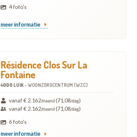
4 foto's
meer informatie
Résidence Clos Sur La
Fontaine
4000 LUIK
-
WOONZORGCENTRUM (WZC)
vanaf € 2.162
(71,08
)
/maand
/dag
vanaf € 2.162
(71,08
)
/maand
/dag
6 foto's
meer informatie