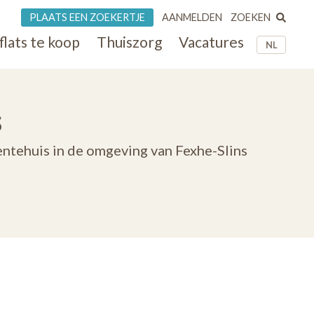
ZOEKEN
PLAATS EEN ZOEKERTJE
AANMELDEN
flats te koop
Thuiszorg
Vacatures
NL
s
entehuis in de omgeving van Fexhe-Slins