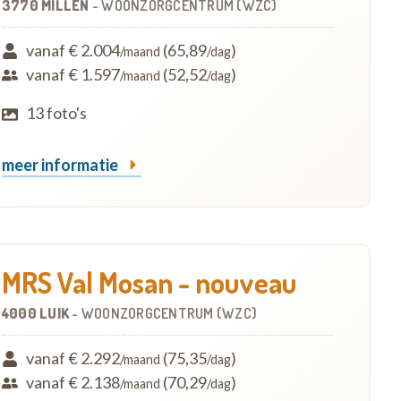
3770 MILLEN
-
WOONZORGCENTRUM (WZC)
vanaf € 2.004
(65,89
)
/maand
/dag
vanaf € 1.597
(52,52
)
/maand
/dag
13 foto's
meer informatie
MRS Val Mosan - nouveau
4000 LUIK
-
WOONZORGCENTRUM (WZC)
vanaf € 2.292
(75,35
)
/maand
/dag
vanaf € 2.138
(70,29
)
/maand
/dag