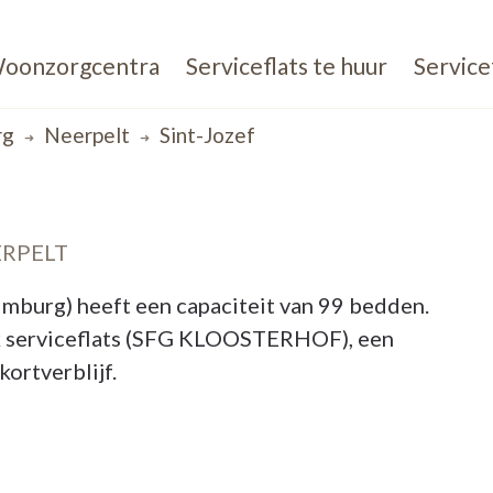
oonzorgcentra
Serviceflats te huur
Service
rg
Neerpelt
Sint-Jozef
ERPELT
mburg) heeft een capaciteit van 99 bedden.
k serviceflats (SFG KLOOSTERHOF), een
ortverblijf.