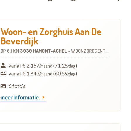
Woon- en Zorghuis Aan De
Beverdijk
OP
6.1 KM
3930 HAMONT-ACHEL
-
WOONZORGCENTRUM (WZC)
vanaf € 2.167
(71,25
)
/maand
/dag
vanaf € 1.843
(60,59
)
/maand
/dag
6 foto's
meer informatie