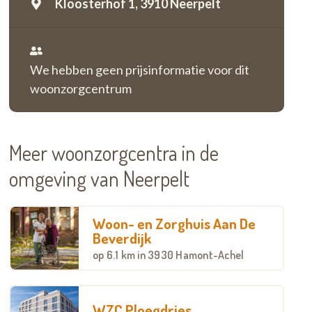
Kloosterhof 1,
3910 Neerpelt
We hebben geen prijsinformatie voor dit
woonzorgcentrum
Meer woonzorgcentra in de
omgeving van Neerpelt
Woon- en Zorghuis Aan De
Beverdijk
op
6.1 km
in 3930 Hamont-Achel
WZC Ploegdries