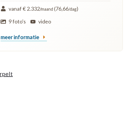
vanaf € 2.332
(76,66
)
/maand
/dag
9 foto's
video
meer informatie
rpelt