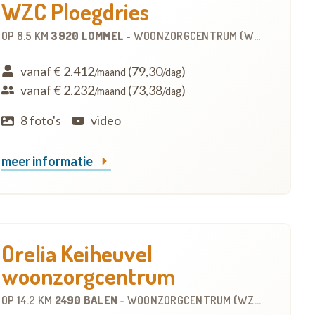
WZC Ploegdries
OP
8.5 KM
3920 LOMMEL
-
WOONZORGCENTRUM (WZC)
vanaf € 2.412
(79,30
)
/maand
/dag
vanaf € 2.232
(73,38
)
/maand
/dag
8 foto's
video
meer informatie
Orelia Keiheuvel
woonzorgcentrum
OP
14.2 KM
2490 BALEN
-
WOONZORGCENTRUM (WZC)