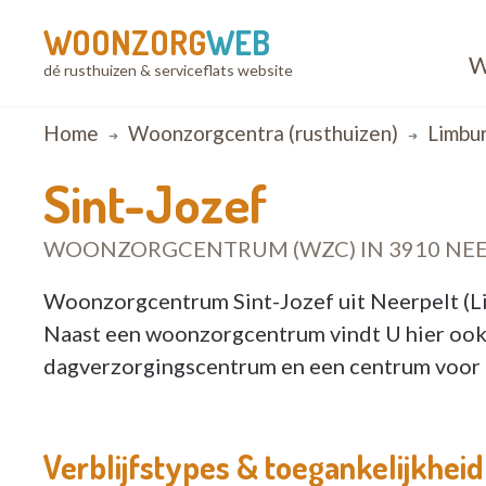
WOONZORG
WEB
W
dé rusthuizen & serviceflats website
Breadcrumb
Home
Woonzorgcentra (rusthuizen)
Limbu
Sint-Jozef
WOONZORGCENTRUM (WZC) IN 3910 NE
Woonzorgcentrum Sint-Jozef uit Neerpelt (Li
Naast een woonzorgcentrum vindt U hier oo
dagverzorgingscentrum en een centrum voor k
Verblijfstypes & toegankelijkheid