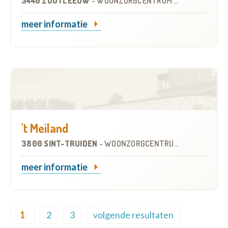
3440 ZOUTLEEUW
-
WOONZORGCENTRUM (WZC)
meer informatie
't Meiland
3800 SINT-TRUIDEN
-
WOONZORGCENTRUM (WZC)
meer informatie
Pagination
1
2
3
volgende resultaten
Current page
Page
Page
Next page