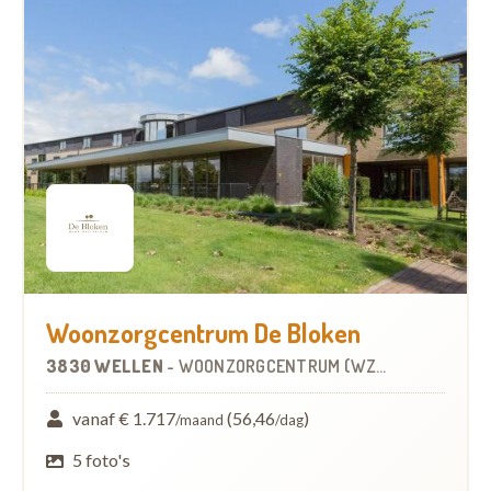
Woonzorgcentrum De Bloken
3830 WELLEN
-
WOONZORGCENTRUM (WZC)
vanaf € 1.717
(56,46
)
/maand
/dag
5 foto's