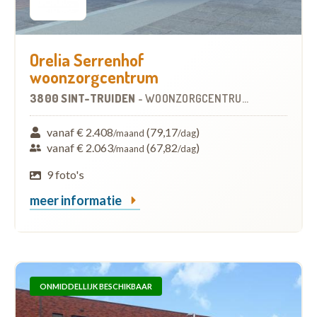
Orelia Serrenhof
woonzorgcentrum
3800 SINT-TRUIDEN
-
WOONZORGCENTRUM (WZC)
vanaf € 2.408
(79,17
)
/maand
/dag
vanaf € 2.063
(67,82
)
/maand
/dag
9 foto's
meer informatie
ONMIDDELLIJK BESCHIKBAAR