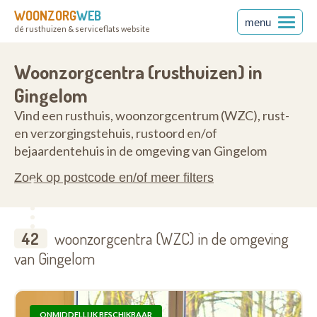
WOONZORG
WEB
menu
dé rusthuizen & serviceflats website
90
Woonzorgcentra (rusthuizen) in
Gingelom
Vind een rusthuis, woonzorgcentrum (WZC), rust-
en verzorgingstehuis, rustoord en/of
bejaardentehuis in de omgeving van Gingelom
Zoek op postcode en/of meer filters
42
woonzorgcentra (WZC) in de omgeving
van Gingelom
ONMIDDELLIJK BESCHIKBAAR