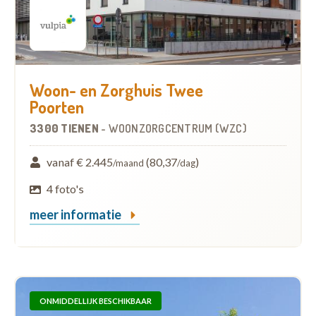
Woon- en Zorghuis Twee
Poorten
3300 TIENEN
-
WOONZORGCENTRUM (WZC)
vanaf € 2.445
(80,37
)
/maand
/dag
4 foto's
meer informatie
ONMIDDELLIJK BESCHIKBAAR