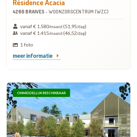
Résidence Acacia
4260 BRAIVES
-
WOONZORGCENTRUM (WZC)
vanaf € 1.580
(51,95
)
/maand
/dag
vanaf € 1.415
(46,52
)
/maand
/dag
1 foto
meer informatie
ONMIDDELLIJK BESCHIKBAAR