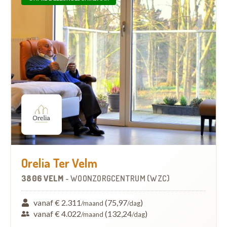
Orelia Ter Velm
3806 VELM
-
WOONZORGCENTRUM (WZC)
vanaf € 2.311
(75,97
)
/maand
/dag
vanaf € 4.022
(132,24
)
/maand
/dag