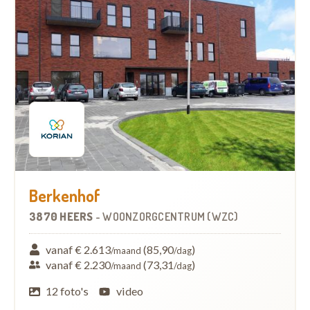
Berkenhof
3870 HEERS
-
WOONZORGCENTRUM (WZC)
vanaf € 2.613
(85,90
)
/maand
/dag
vanaf € 2.230
(73,31
)
/maand
/dag
12 foto's
video