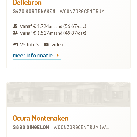
Dellebron
3470 KORTENAKEN
-
WOONZORGCENTRUM (WZC)
vanaf € 1.724
(56,67
)
/maand
/dag
vanaf € 1.517
(49,87
)
/maand
/dag
25 foto's
video
meer informatie
Ocura Montenaken
3890 GINGELOM
-
WOONZORGCENTRUM (WZC)