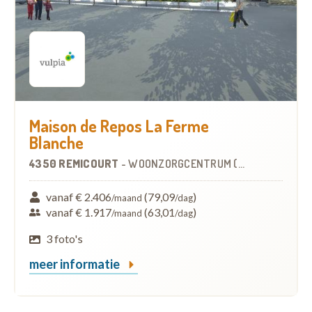
Maison de Repos La Ferme
Blanche
4350 REMICOURT
-
WOONZORGCENTRUM (WZC)
vanaf € 2.406
(79,09
)
/maand
/dag
vanaf € 1.917
(63,01
)
/maand
/dag
3 foto's
meer informatie