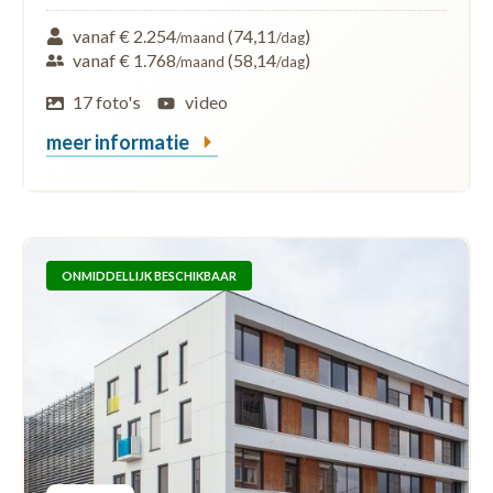
vanaf € 2.254
(74,11
)
/maand
/dag
vanaf € 1.768
(58,14
)
/maand
/dag
17 foto's
video
meer informatie
ONMIDDELLIJK BESCHIKBAAR