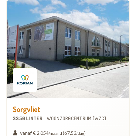
Sorgvliet
3350 LINTER
-
WOONZORGCENTRUM (WZC)
vanaf € 2.054
(67,53
)
/maand
/dag