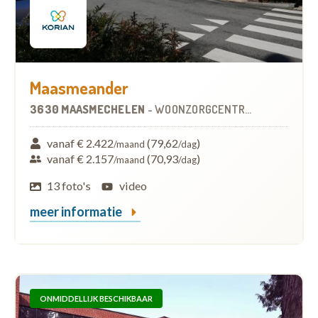
Maasmeander
3630 MAASMECHELEN
-
WOONZORGCENTRUM (WZC)
vanaf € 2.422
(79,62
)
/maand
/dag
vanaf € 2.157
(70,93
)
/maand
/dag
13 foto's
video
meer informatie
ONMIDDELLIJK BESCHIKBAAR