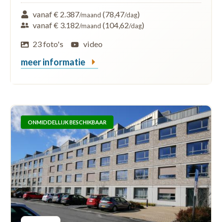
vanaf € 2.387
(78,47
)
/maand
/dag
vanaf € 3.182
(104,62
)
/maand
/dag
23 foto's
video
meer informatie
ONMIDDELLIJK BESCHIKBAAR