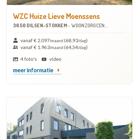
WZC Huize Lieve Moenssens
3650 DILSEN-STOKKEM
-
WOONZORGCENTRUM (WZC)
vanaf € 2.097
(68,93
)
/maand
/dag
vanaf € 1.963
(64,54
)
/maand
/dag
4 foto's
video
meer informatie