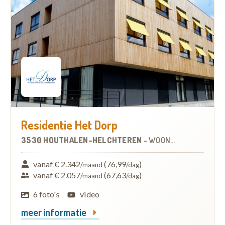
Residentie Het Dorp
3530 HOUTHALEN-HELCHTEREN
-
WOONZORGCENTRUM (WZC)
vanaf € 2.342
(76,99
)
/maand
/dag
vanaf € 2.057
(67,63
)
/maand
/dag
6 foto's
video
meer informatie