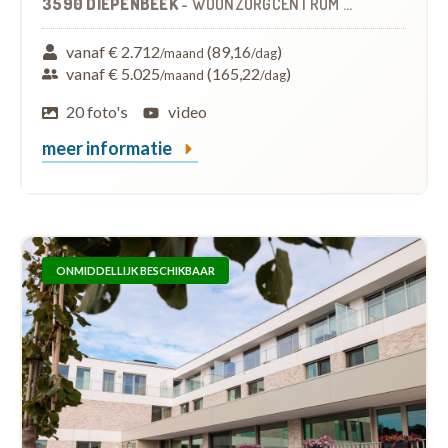
3590 DIEPENBEEK
-
WOONZORGCENTRUM (WZC)
vanaf € 2.712
(89,16
)
/maand
/dag
vanaf € 5.025
(165,22
)
/maand
/dag
20 foto's
video
meer informatie
ONMIDDELLIJK BESCHIKBAAR