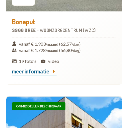
Boneput
3960 BREE
-
WOONZORGCENTRUM (WZC)
vanaf € 1.903
(62,57
)
/maand
/dag
vanaf € 1.728
(56,80
)
/maand
/dag
19 foto's
video
meer informatie
ONMIDDELLIJK BESCHIKBAAR