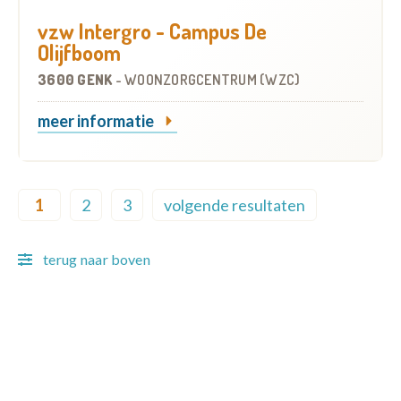
vzw Intergro - Campus De
Olijfboom
3600 GENK
-
WOONZORGCENTRUM (WZC)
meer informatie
Pagination
1
2
3
volgende resultaten
Current page
Page
Page
Next page
terug naar boven