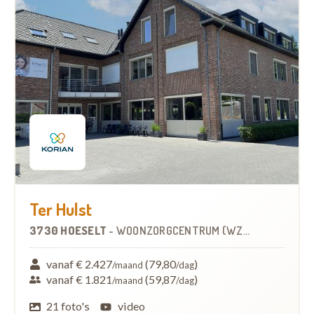
Ter Hulst
3730 HOESELT
-
WOONZORGCENTRUM (WZC)
vanaf € 2.427
(79,80
)
/maand
/dag
vanaf € 1.821
(59,87
)
/maand
/dag
21 foto's
video