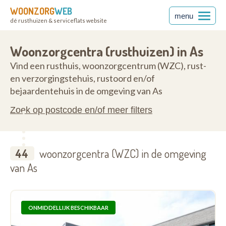
WOONZORG
WEB
menu
dé rusthuizen & serviceflats website
65
Woonzorgcentra (rusthuizen) in As
Vind een rusthuis, woonzorgcentrum (WZC), rust-
en verzorgingstehuis, rustoord en/of
bejaardentehuis in de omgeving van As
Zoek op postcode en/of meer filters
44
woonzorgcentra (WZC) in de omgeving
van As
ONMIDDELLIJK BESCHIKBAAR