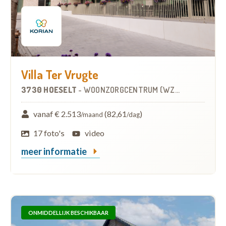
Villa Ter Vrugte
3730 HOESELT
-
WOONZORGCENTRUM (WZC)
vanaf € 2.513
(82,61
)
/maand
/dag
17 foto's
video
meer informatie
ONMIDDELLIJK BESCHIKBAAR