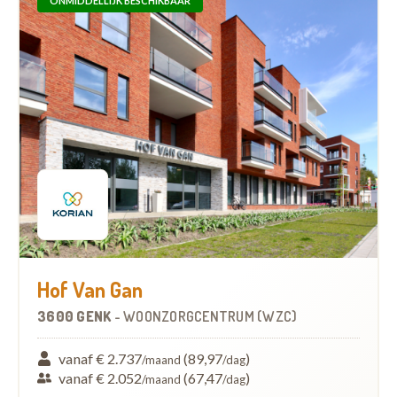
ONMIDDELLIJK BESCHIKBAAR
Hof Van Gan
3600 GENK
-
WOONZORGCENTRUM (WZC)
vanaf € 2.737
(89,97
)
/maand
/dag
vanaf € 2.052
(67,47
)
/maand
/dag