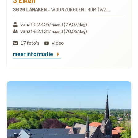
3 Eiken
3620 LANAKEN
-
WOONZORGCENTRUM (WZC)
vanaf € 2.405
(79,07
)
/maand
/dag
vanaf € 2.131
(70,06
)
/maand
/dag
17 foto's
video
meer informatie