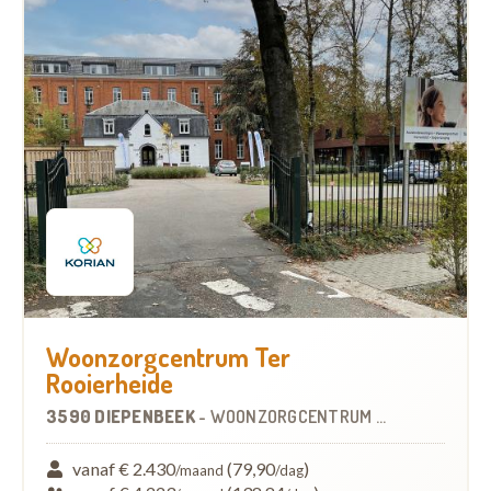
Woonzorgcentrum Ter
Rooierheide
3590 DIEPENBEEK
-
WOONZORGCENTRUM (WZC)
vanaf € 2.430
(79,90
)
/maand
/dag