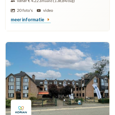
vanaf € 4.223
(138,84
)
/maand
/dag
20 foto's
video
meer informatie