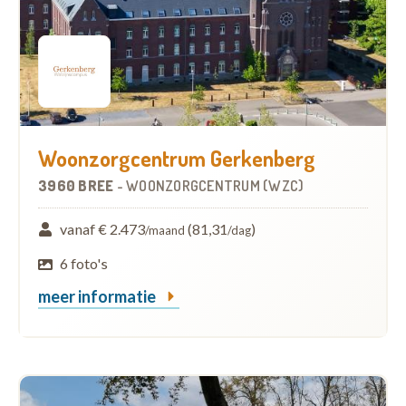
Woonzorgcentrum Gerkenberg
3960 BREE
-
WOONZORGCENTRUM (WZC)
vanaf € 2.473
(81,31
)
/maand
/dag
6 foto's
meer informatie