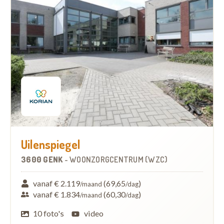
Uilenspiegel
3600 GENK
-
WOONZORGCENTRUM (WZC)
vanaf € 2.119
(69,65
)
/maand
/dag
vanaf € 1.834
(60,30
)
/maand
/dag
10 foto's
video