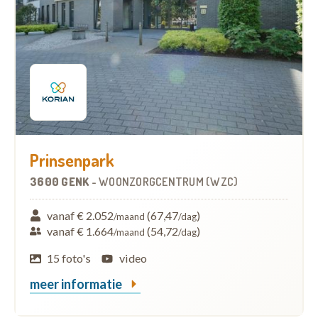
Prinsenpark
3600 GENK
-
WOONZORGCENTRUM (WZC)
vanaf € 2.052
(67,47
)
/maand
/dag
vanaf € 1.664
(54,72
)
/maand
/dag
15 foto's
video
meer informatie