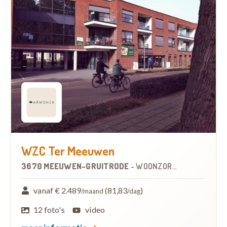
WZC Ter Meeuwen
3670 MEEUWEN-GRUITRODE
-
WOONZORGCENTRUM (WZC)
vanaf € 2.489
(81,83
)
/maand
/dag
12 foto's
video