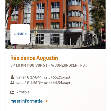
Résidence Augustin
OP
1.0 KM
1190 VORST
-
WOONZORGCENTRUM (WZC)
vanaf € 1.984
(65,23
)
/maand
/dag
vanaf € 1.963
(64,54
)
/maand
/dag
7 foto's
meer informatie