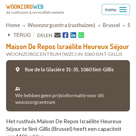
WOONZORG
WEB
menu
dé rusthuizen & serviceflats website
Breadcrumb
Home
Woonzorgcentra (rusthuizen)
Brussel
Sint
DELEN
TERUG
Maison De Repos Israëlite Heureux Séjour
WOONZORGCENTRUM (WZC) IN 1060 SINT-GILLIS
Rue de la Glacière 31-35,
1060 Sint-Gillis
We hebben geen prijsinformatie voor dit
woonzorgcentrum
Het rusthuis Maison De Repos Israëlite Heureux
Séjour te Sint-Gillis (Brussel) heeft een capaciteit