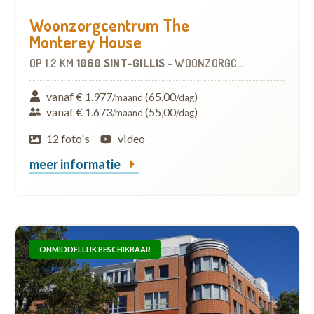
Woonzorgcentrum The
Monterey House
OP
1.2 KM
1060 SINT-GILLIS
-
WOONZORGCENTRUM (WZC)
vanaf € 1.977
(65,00
)
/maand
/dag
vanaf € 1.673
(55,00
)
/maand
/dag
12 foto's
video
meer informatie
ONMIDDELLIJK BESCHIKBAAR