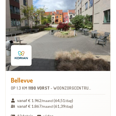
Bellevue
OP
1.3 KM
1190 VORST
-
WOONZORGCENTRUM (WZC)
vanaf € 1.962
(64,51
)
/maand
/dag
vanaf € 1.867
(61,39
)
/maand
/dag
12 foto's
video