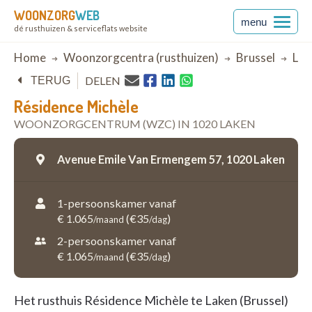
WOONZORG
WEB
menu
dé rusthuizen & serviceflats website
Breadcrumb
Home
Woonzorgcentra (rusthuizen)
Brussel
Lak
DELEN
TERUG
Résidence Michèle
WOONZORGCENTRUM (WZC) IN 1020 LAKEN
Avenue Emile Van Ermengem 57,
1020 Laken
1-persoonskamer vanaf
€ 1.065
(€35
)
/maand
/dag
2-persoonskamer vanaf
€ 1.065
(€35
)
/maand
/dag
Het rusthuis Résidence Michèle te Laken (Brussel)