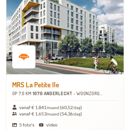
MRS La Petite Ile
OP
7.0 KM
1070 ANDERLECHT
-
WOONZORGCENTRUM (WZC)
vanaf € 1.841
(60,52
)
/maand
/dag
vanaf € 1.653
(54,36
)
/maand
/dag
5 foto's
video