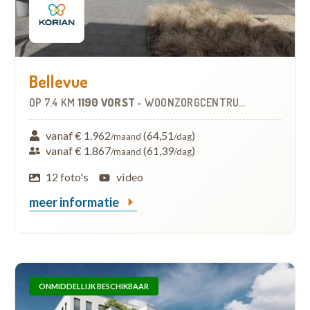
Bellevue
OP
7.4 KM
1190 VORST
-
WOONZORGCENTRUM (WZC)
vanaf € 1.962
(64,51
)
/maand
/dag
vanaf € 1.867
(61,39
)
/maand
/dag
12 foto's
video
meer informatie
ONMIDDELLIJK BESCHIKBAAR