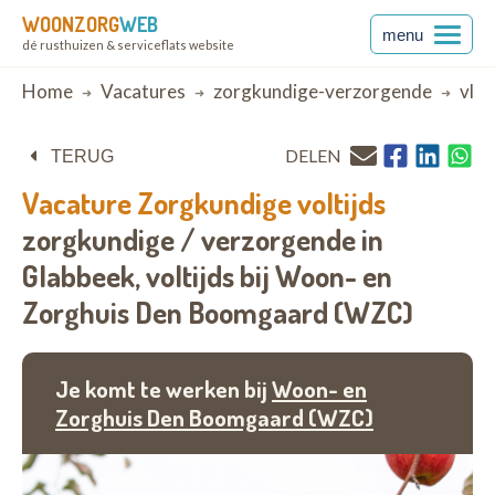
WOONZORG
WEB
menu
dé rusthuizen & serviceflats website
Breadcrumb
Home
Vacatures
zorgkundige-verzorgende
vla
DELEN
TERUG
Vacature
Zorgkundige voltijds
zorgkundige / verzorgende in
Glabbeek,
voltijds bij
Woon- en
Zorghuis Den Boomgaard (WZC)
Je komt te werken bij
Woon- en
Zorghuis Den Boomgaard (WZC)