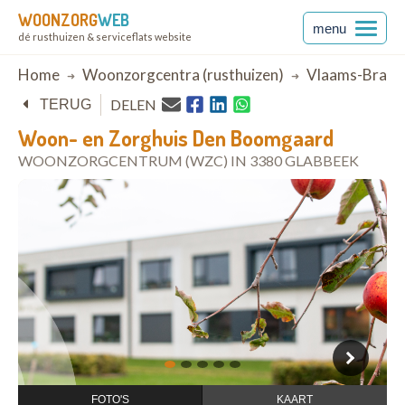
WOONZORG
WEB
menu
dé rusthuizen & serviceflats website
Breadcrumb
Home
Woonzorgcentra (rusthuizen)
Vlaams-Braba
DELEN
TERUG
Woon- en Zorghuis Den Boomgaard
WOONZORGCENTRUM (WZC) IN 3380 GLABBEEK
open in Google Maps
1
2
3
4
5
FOTO'S
KAART