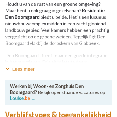
Houdt u van de rust van een groene omgeving?
Maar bent u ook graag in gezelschap?
Residentie
Den Boomgaard
biedt u beide. Het is een luxueus
nieuwbouwcomplex midden in een zacht glooiend
landbouwgebied. Veel kamers hebben een prachtig
vergezicht op de groene weiden. Tegelijk ligt Den
Boomgaard vlakbij de dorpskern van Glabbeek.
Den Boomgaard streeft naar een goede integratie
in het buurtleven. Er is altijd iets te doen:
seniorennamiddagen, een markt of bezoek van de
Lees meer
schoolkinderen van Glabbeek voor spelletjes en
activiteiten.
Werken bij Woon- en Zorghuis Den
Boomgaard?
Bekijk openstaande vacatures op
Heeft u of uw familie een vraag of een wens? Wij
Louise
.be
→
staan voor u klaar. Het enthousiaste team van
medewerkers zet sterk in op open communicatie. Zo
Verblijfstypes & toegankelijkheid
creëren we voor u een warme thuis en een open