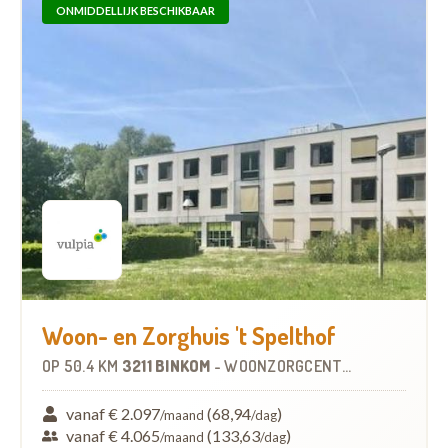
ONMIDDELLIJK BESCHIKBAAR
Woon- en Zorghuis 't Spelthof
OP
50.4 KM
3211 BINKOM
-
WOONZORGCENTRUM (WZC)
vanaf € 2.097
(68,94
)
/maand
/dag
vanaf € 4.065
(133,63
)
/maand
/dag