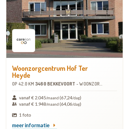
Woonzorgcentrum Hof Ter
Heyde
OP
42.0 KM
3460 BEKKEVOORT
-
WOONZORGCENTRUM (WZC)
vanaf € 2.045
(67,24
)
/maand
/dag
vanaf € 1.948
(64,06
)
/maand
/dag
1 foto
meer informatie