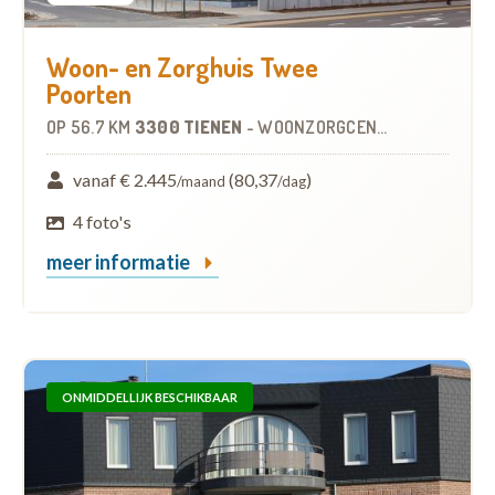
Woon- en Zorghuis Twee
Poorten
OP
56.7 KM
3300 TIENEN
-
WOONZORGCENTRUM (WZC)
vanaf € 2.445
(80,37
)
/maand
/dag
4 foto's
meer informatie
ONMIDDELLIJK BESCHIKBAAR