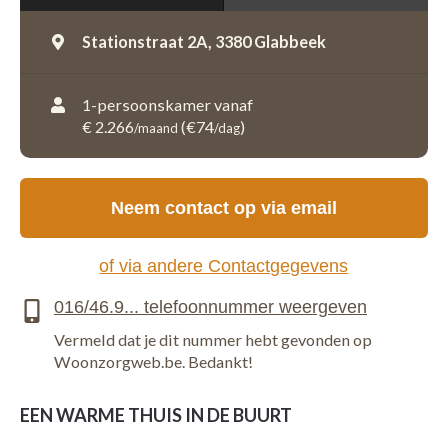
Stationstraat 2A,
3380 Glabbeek
1-persoonskamer vanaf
€ 2.266
(€74
)
/maand
/dag
Neem contact op via email
of via andere Contactgegevens
Vermeld dat je dit nummer hebt gevonden op
Woonzorgweb.be. Bedankt!
EEN WARME THUIS IN DE BUURT