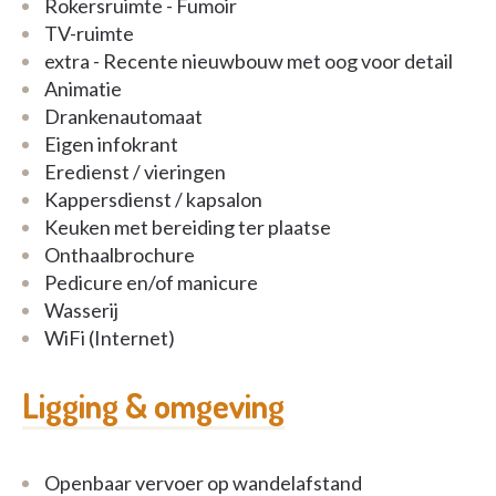
Rokersruimte - Fumoir
kunnen altijd mee aanschuiven aan tafel in de
TV-ruimte
gezellige eetruimte.
extra - Recente nieuwbouw met oog voor detail
EXTRA
Animatie
Drankenautomaat
Ook als u zwaar zorgbehoevend wordt, beschikt
Eigen infokrant
onze residentie over alle nodige faciliteiten en
Eredienst / vieringen
gespecialiseerde medewerkers. Naast het
Kappersdienst / kapsalon
traditionele verblijf is er de mogelijkheid tot een
Keuken met bereiding ter plaatse
tijdelijk kortverblijf. Den Boomgaard heet ook
Onthaalbrochure
mensen met dementie welkom in zijn
Pedicure en/of manicure
gespecialiseerde afdeling.
Wasserij
WiFi (Internet)
Ligging & omgeving
Openbaar vervoer op wandelafstand