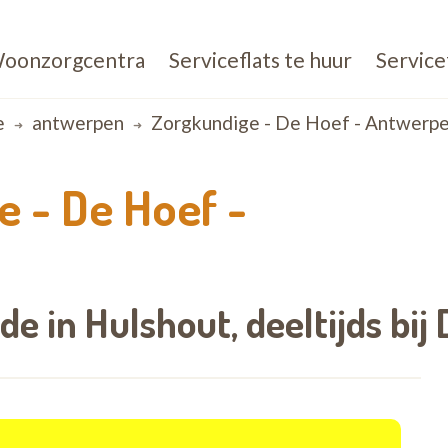
oonzorgcentra
Serviceflats te huur
Service
e
antwerpen
Zorgkundige - De Hoef - Antwerp
e - De Hoef -
e in Hulshout,
deeltijds bij
D