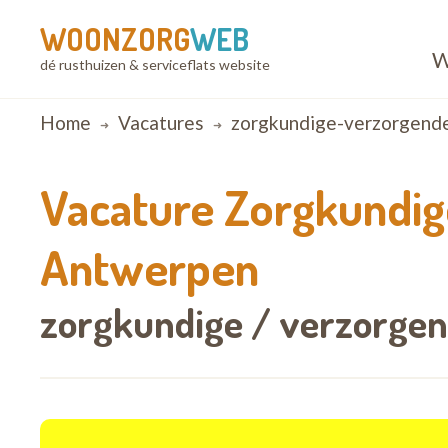
WOONZORG
WEB
W
dé rusthuizen & serviceflats website
Breadcrumb
Home
Vacatures
zorgkundige-verzorgend
Vacature
Zorgkundig
Antwerpen
zorgkundige / verzorgend