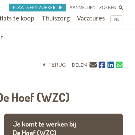
ZOEKEN
PLAATS EEN ZOEKERTJE
AANMELDEN
flats te koop
Thuiszorg
Vacatures
NL
en
DELEN
TERUG
e Hoef (WZC)
Je komt te werken bij
De Hoef (WZC)