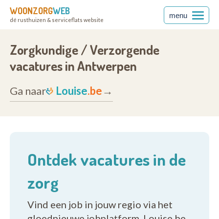
WOONZORG
WEB
menu
dé rusthuizen & serviceflats website
zorgende
Zorgkundige / Verzorgende
vacatures in Antwerpen
Ga naar
Louise
.be
→
Ontdek vacatures in de
zorg
Vind een job in jouw regio via het
gloednieuwe jobplatform, Louise.be