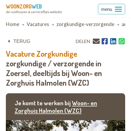
WOONZORG
WEB
menu
dé rusthuizen & serviceflats website
Breadcrumb
Home
Vacatures
zorgkundige-verzorgende
ant
DELEN
TERUG
Vacature
Zorgkundige
zorgkundige / verzorgende in
Zoersel,
deeltijds bij
Woon- en
Zorghuis Halmolen (WZC)
Je komt te werken bij
Woon- en
Zorghuis Halmolen (WZC)