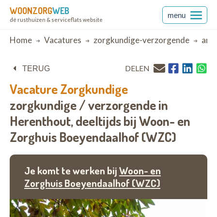
WOONZORG
WEB
menu
dé rusthuizen & serviceflats website
Breadcrumb
Home
Vacatures
zorgkundige-verzorgende
ant
DELEN
TERUG
Vacature
Zorgkundige
zorgkundige / verzorgende in
Herenthout,
deeltijds bij
Woon- en
Zorghuis Boeyendaalhof (WZC)
Je komt te werken bij
Woon- en
Zorghuis Boeyendaalhof (WZC)