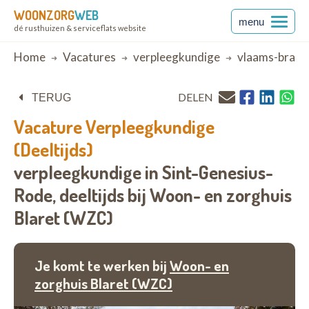
WOONZORG
WEB
menu
dé rusthuizen & serviceflats website
Breadcrumb
Home
Vacatures
verpleegkundige
vlaams-braba
DELEN
TERUG
Vacature
Verpleegkundige
(Deeltijds)
verpleegkundige in Sint-Genesius-
Rode,
deeltijds bij
Woon- en zorghuis
Blaret (WZC)
Je komt te werken bij
Woon- en
zorghuis Blaret (WZC)