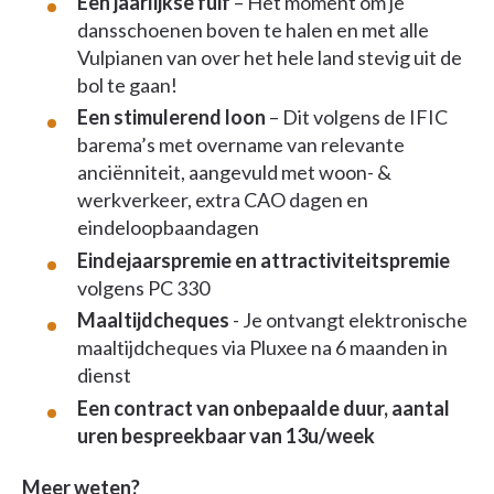
Een jaarlijkse fuif
– Het moment om je
dansschoenen boven te halen en met alle
Vulpianen van over het hele land stevig uit de
bol te gaan!
Een stimulerend loon
– Dit volgens de IFIC
barema’s met overname van relevante
anciënniteit, aangevuld met woon- &
werkverkeer, extra CAO dagen en
eindeloopbaandagen
Eindejaarspremie en attractiviteitspremie
volgens PC 330
Maaltijdcheques
- Je ontvangt elektronische
maaltijdcheques via Pluxee na 6 maanden in
dienst
Een contract van onbepaalde duur, aantal
uren bespreekbaar van 13u/week
Meer weten?