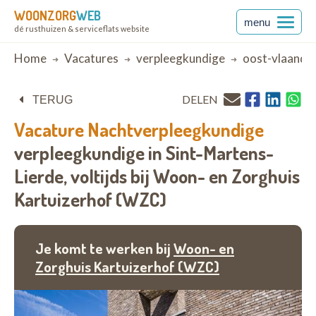
WOONZORG
WEB
menu
dé rusthuizen & serviceflats website
Breadcrumb
Home
Vacatures
verpleegkundige
oost-vlaande
DELEN
TERUG
Vacature
Nachtverpleegkundige
verpleegkundige in Sint-Martens-
Lierde,
voltijds bij
Woon- en Zorghuis
Kartuizerhof (WZC)
Je komt te werken bij
Woon- en
Zorghuis Kartuizerhof (WZC)