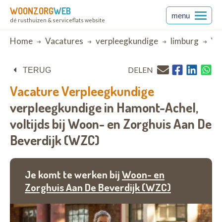
WOONZORG
WEB
menu
dé rusthuizen & serviceflats website
Breadcrumb
Home
Vacatures
verpleegkundige
limburg
Ve
DELEN
TERUG
Vacature
Verpleegkundige
verpleegkundige in Hamont-Achel,
voltijds bij
Woon- en Zorghuis Aan De
Beverdijk (WZC)
Je komt te werken bij
Woon- en
Zorghuis Aan De Beverdijk (WZC)