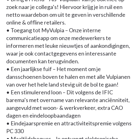
zoek naar je collega’s! Hiervoor krijg je in ruil een
netto waardebon om uit te geven in verschillende
online & offline retailers.
• Toegang tot MyVulpia – Onze interne
communicatieapp om onze medewerkers te
informeren met leuke nieuwtjes of aankondigingen,
waar je ook contactgegevens en interessante
documenten kan terugvinden.
• Een jaarlijkse fuif – Het moment om je
dansschoenen boven te halen en met alle Vulpianen
van over het hele land stevig uit de bol te gaan!
• Een stimulerend loon – Dit volgens de IFIC
barema’s met overname van relevante anciënniteit,
aangevuld met woon- & werkverkeer, extra CAO
dagen en eindeloopbaandagen
• Eindejaarspremie en attractiviteitspremie volgens
PC 330
• Maaltijdcheques - Je ontvangt elektronische