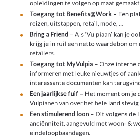
opleidingen te volgen op maat gemaakt
Toegang tot Benefits@Work –
Een pla
reizen, uitstappen, retail, mode, …
Bring a Friend
– Als ‘Vulpiaan’ kan je o
krijg je in ruil een netto waardebon om 
retailers.
Toegang tot MyVulpia
– Onze interne 
informeren met leuke nieuwtjes of aan
interessante documenten kan terugvin
Een jaarlijkse fuif
– Het moment om je d
Vulpianen van over het hele land stevig 
Een stimulerend loon
– Dit volgens de 
anciënniteit, aangevuld met woon- & w
eindeloopbaandagen.