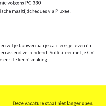
emie
volgens
PC 330
ische maaltijdcheques via Pluxee.
n wil je bouwen aan je carrière, je leven én
verrassend verbindend! Solliciteer met je CV
en eerste kennismaking!
Deze vacature staat niet langer open.