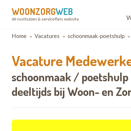
WOONZORG
WEB
W
dé rusthuizen & serviceflats website
Breadcrumb
Home
Vacatures
schoonmaak-poetshulp
Vacature
Medewerke
schoonmaak / poetshulp 
deeltijds bij
Woon- en Zo