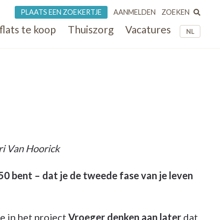
ZOEKEN
PLAATS EEN ZOEKERTJE
AANMELDEN
flats te koop
Thuiszorg
Vacatures
NL
ri Van Hoorick
0 bent – dat je de tweede fase van je leven
 in het project
Vroeger denken aan later
dat