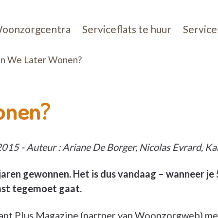
oonzorgcentra
Serviceflats te huur
Service
n We Later Wonen?
onen?
5 - Auteur : Ariane De Borger, Nicolas Evrard, Ka
jaren gewonnen. Het is dus vandaag – wanneer je 5
mst tegemoet gaat.
tapt Plus Magazine (partner van Woonzorgweb) mee