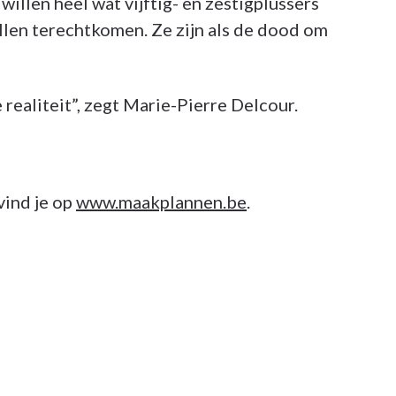
illen heel wat vijftig- en zestigplussers
ullen terechtkomen. Ze zijn als de dood om
 realiteit”, zegt Marie-Pierre Delcour.
vind je op
www.maakplannen.be
.