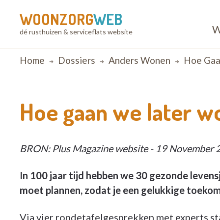
WOONZORG
WEB
W
dé rusthuizen & serviceflats website
Breadcrumb
Home
Dossiers
Anders Wonen
Hoe Gaa
Hoe gaan we later w
BRON: Plus Magazine website - 19 November 201
In 100 jaar tijd hebben we 30 gezonde levens
moet plannen, zodat je een gelukkige toeko
Via vier rondetafelgesprekken met experts s