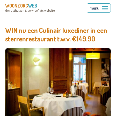
WOONZORG
WEB
menu
dé rusthuizen & serviceflats website
WIN nu een Culinair luxediner in een
sterrenrestaurant t.w.v. €149.90