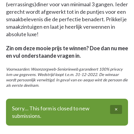
(verrassings)diner voor van minimaal 3 gangen. Ieder
gerecht wordt afgewerkt tot in de puntjes voor een
smaakbelevenis die de perfectie benadert. Prikkel je
smaakzintuigen en laat je heerlijk verwennen in
absolute luxe!
Zin om deze mooie prijs te winnen? Doe dan nu mee
en vul onderstaande vragen in.
Voorwaarden: Woonzorgweb-Seniorieweb garandeert 100% privacy
ivm uw gegevens. Wedstrijd loopt t.e.m. 31-12-2022. De winnaar
wordt persoonlijk verwittigd. In geval van ex-aequo wint de persoon die
als eerste deelnam.
Status
Sorry… This form is closed to new
×
submissions.
message