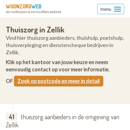
WOONZORG
WEB
menu
dé rusthuizen & serviceflats website
Thuiszorg in Zellik
Vind hier thuiszorg aanbieders, thuishulp, poetshulp,
thuisverpleging en dienstencheque bedrijven in
Zellik.
Klik op het kantoor van jouw keuze en neem
eenvoudig contact op voor meer informatie.
OF
Zoek op postcode en meer in detail
41
thuiszorg aanbieders in de omgeving van
Zellik