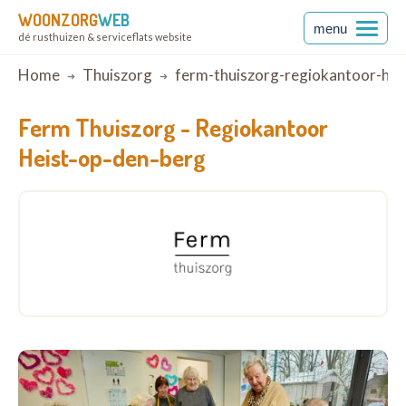
WOONZORG
WEB
menu
dé rusthuizen & serviceflats website
Breadcrumb
Home
Thuiszorg
ferm-thuiszorg-regiokantoor-hei
Ferm Thuiszorg -
Regiokantoor
Heist-op-den-berg