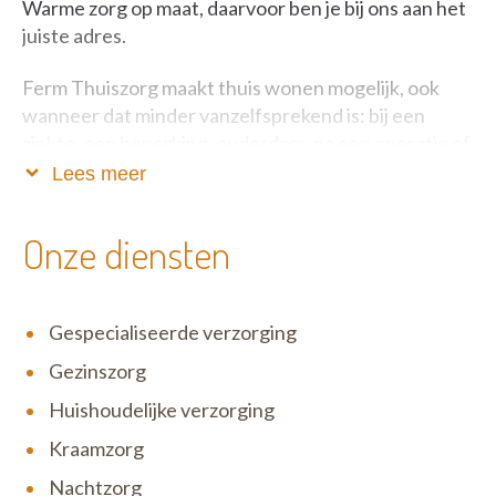
Warme zorg op maat, daarvoor ben je bij ons aan het
juiste adres.
Ferm Thuiszorg maakt thuis wonen mogelijk, ook
wanneer dat minder vanzelfsprekend is: bij een
ziekte, een beperking, ouderdom, na een operatie of
in andere moeilijke omstandigheden. Onze
Lees meer
medewerkers zijn deskundig opgeleid en helpen je
met plezier. We werken graag samen met jouw
Onze diensten
mantelzorgers (partner, familie, vriend,...) en andere
professionele hulpverleners (huisarts, verpleging,
ziekenhuizen,...). Dat doen we met wederzijds
Gespecialiseerde verzorging
respect en in vertrouwen.
Gezinszorg
Huishoudelijke verzorging
Kraamzorg
Nachtzorg