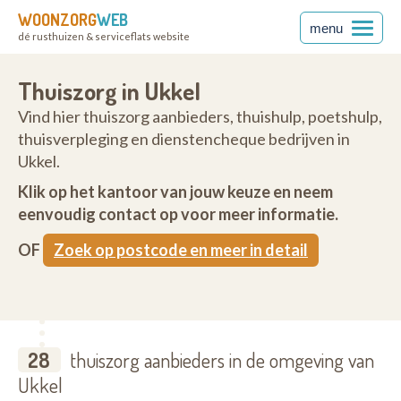
WOONZORG
WEB
menu
dé rusthuizen & serviceflats website
Thuiszorg in Ukkel
Vind hier thuiszorg aanbieders, thuishulp, poetshulp,
thuisverpleging en dienstencheque bedrijven in
Ukkel.
Klik op het kantoor van jouw keuze en neem
eenvoudig contact op voor meer informatie.
OF
Zoek op postcode en meer in detail
28
thuiszorg aanbieders in de omgeving van
Ukkel