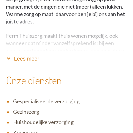
manier, met de dingen die niet (meer) alleen lukken.
Warme zorg op maat, daarvoor ben je bij ons aan het
juiste adres.
Ferm Thuiszorg maakt thuis wonen mogelijk, ook
wanneer dat minder vanzelfsprekend is: bij een
ziekte, een beperking, ouderdom, na een operatie of
in andere moeilijke omstandigheden. Onze
Lees meer
medewerkers zijn deskundig opgeleid en helpen je
met plezier. We werken graag samen met jouw
Onze diensten
mantelzorgers (partner, familie, vriend,...) en andere
professionele hulpverleners (huisarts, verpleging,
ziekenhuizen,...). Dat doen we met wederzijds
Gespecialiseerde verzorging
respect en in vertrouwen.
Gezinszorg
Huishoudelijke verzorging
Kraamzorg