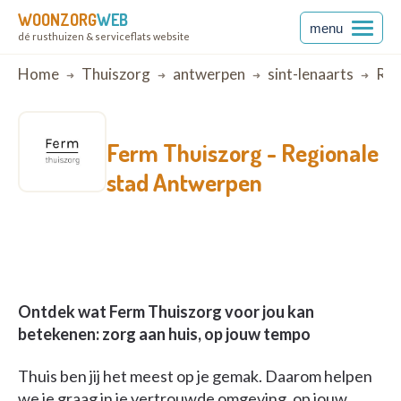
WOONZORG
WEB
menu
dé rusthuizen & serviceflats website
Breadcrumb
Home
Thuiszorg
antwerpen
sint-lenaarts
Reg
Ferm Thuiszorg -
Regionale
stad Antwerpen
Ontdek wat Ferm Thuiszorg voor jou kan
betekenen: zorg aan huis, op jouw tempo
Thuis ben jij het meest op je gemak. Daarom helpen
we je graag in je vertrouwde omgeving, op jouw