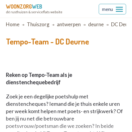
WOONZORG
WEB
menu
dé rusthuizen & serviceflats website
Breadcrumb
Home
Thuiszorg
antwerpen
deurne
DC Deur
Tempo-Team -
DC Deurne
Reken op Tempo-Team als je
dienstenchequebedrijf
Zoek je een degelijke poetshulp met
dienstencheques? Iemand die je thuis enkele uren
per week komt helpen met poets- en strijkwerk? Of
ben jij nu net die betrouwbare
poetsvrouw/poetsman die we zoeken? In beide