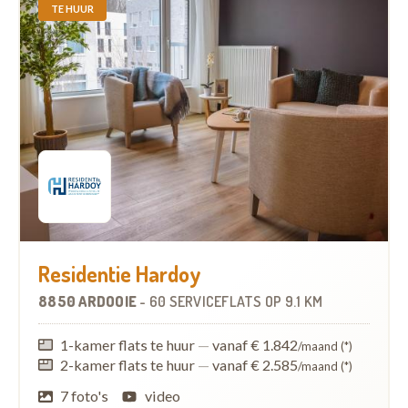
TE HUUR
Residentie Hardoy
8850 ARDOOIE
-
60 SERVICEFLATS
OP
9.1 KM
1-kamer flats te huur
—
vanaf € 1.842
/maand (*)
2-kamer flats te huur
—
vanaf € 2.585
/maand (*)
7 foto's
video