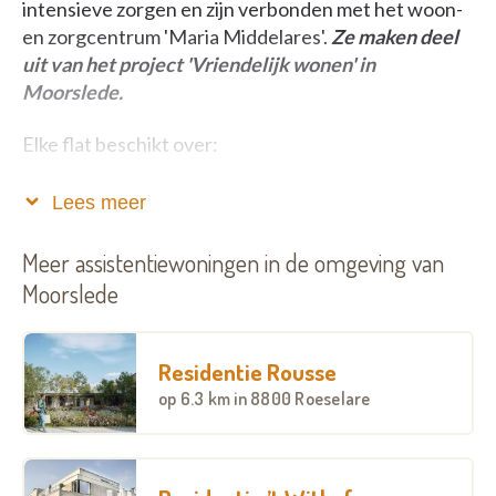
intensieve zorgen en zijn verbonden met het woon-
en zorgcentrum 'Maria Middelares'.
Ze maken deel
uit van het project 'Vriendelijk wonen' in
Moorslede.
Elke flat beschikt over:
Een oproepsysteem en een welzijnsalarm dat 24 uur
Lees meer
op 24 een verpleegkundige van het nabijgelegen
rust-en verzorgingstehuis kan verwittigen bij
Meer assistentiewoningen in de omgeving van
noodgevallen.
Moorslede
De flats zijn geschikt voor twee personen.
Ze zijn aangepast aan rolstoelgebruikers.
Er is een aangepaste lift aanwezig
Residentie Rousse
1 flat beschikt over een volledig aangepaste
op
6.3 km
in 8800 Roeselare
infrastructuur (keuken, bad, ...) voor een
rolwagengebruiker.