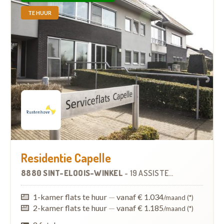
TE HUUR
Residentie Capelle
8880 SINT-ELOOIS-WINKEL
-
19 ASSISTENTIEWONINGEN
1-kamer flats te huur
—
vanaf € 1.034
/maand (*)
2-kamer flats te huur
—
vanaf € 1.185
/maand (*)