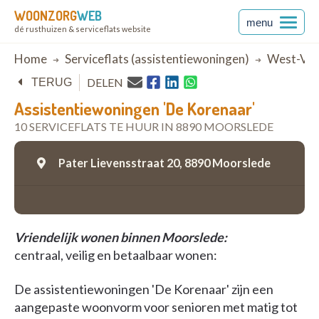
WOONZORG
WEB
menu
dé rusthuizen & serviceflats website
Breadcrumb
Home
Serviceflats (assistentiewoningen)
West-Vla
DELEN
TERUG
Assistentiewoningen 'De Korenaar'
10 SERVICEFLATS TE HUUR IN 8890 MOORSLEDE
Pater Lievensstraat 20,
8890 Moorslede
Vriendelijk wonen binnen Moorslede:
centraal, veilig en betaalbaar wonen:
De assistentiewoningen 'De Korenaar' zijn een
aangepaste woonvorm voor senioren met matig tot