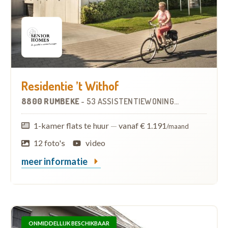
Residentie ’t Withof
8800 RUMBEKE
-
53 ASSISTENTIEWONINGEN
OP
7.5 KM
1-kamer flats te huur
—
vanaf € 1.191
/maand
12 foto's
video
meer informatie
ONMIDDELLIJK BESCHIKBAAR