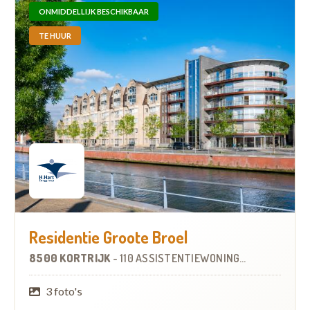
ONMIDDELLIJK BESCHIKBAAR
TE HUUR
Residentie Groote Broel
8500 KORTRIJK
-
110 ASSISTENTIEWONINGEN
OP
2.8 KM
3 foto's