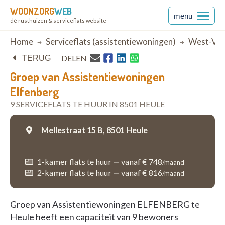
WOONZORG
WEB
menu
dé rusthuizen & serviceflats website
Breadcrumb
Home
Serviceflats (assistentiewoningen)
West-Vla
DELEN
TERUG
Groep van Assistentiewoningen
Elfenberg
9 SERVICEFLATS TE HUUR IN 8501 HEULE
Mellestraat 15 B,
8501 Heule
1-kamer flats te huur
—
vanaf € 748
/maand
2-kamer flats te huur
—
vanaf € 816
/maand
Groep van Assistentiewoningen ELFENBERG te
Heule heeft een capaciteit van 9 bewoners