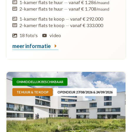
1-kamer flats te huur
—
vanaf € 1.286
/maand
2-kamer flats te huur
—
vanaf € 1.708
/maand
1-kamer flats te koop
—
vanaf € 292.000
2-kamer flats te koop
—
vanaf € 333.000
18 foto's
video
meer informatie
ONMIDDELLIJK BESCHIKBAAR
TE HUUR & TE KOOP
OPENDEUR 27/08/2026 & 24/09/2026