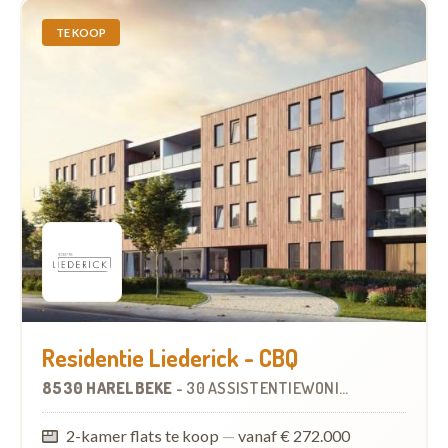
TE KOOP
Residentie Liederick - CBQ
8530 HARELBEKE
-
30 ASSISTENTIEWONINGEN
OP
5.8 KM
2-kamer flats te koop
—
vanaf € 272.000