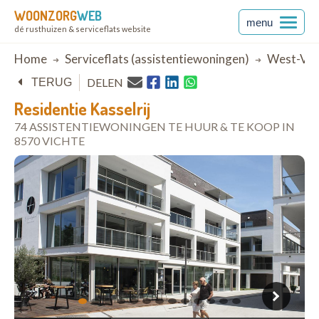
WOONZORG
WEB
menu
dé rusthuizen & serviceflats website
Breadcrumb
Home
Serviceflats (assistentiewoningen)
West-Vla
DELEN
TERUG
Residentie Kasselrij
74 ASSISTENTIEWONINGEN TE HUUR & TE KOOP IN
8570 VICHTE
open in Google Maps
1
2
3
4
5
6
7
8
9
10
11
12
13