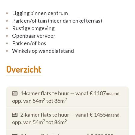
Ligging binnen centrum
Park en/of tuin (meer dan enkel terras)
Rustige omgeving
Openbaar vervoer
Park en/of bos
Winkels op wandelafstand
Overzicht
1-kamer flats te huur
—
vanaf € 1107
/maand
2
2
opp. van 54m
tot 86m
2-kamer flats te huur
—
vanaf € 1455
/maand
2
2
opp. van 54m
tot 86m