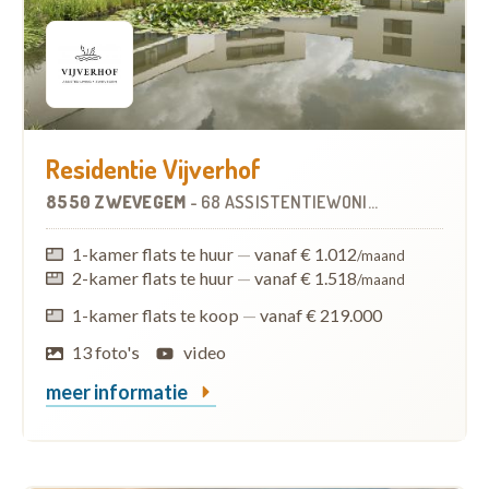
Residentie Vijverhof
8550 ZWEVEGEM
-
68 ASSISTENTIEWONINGEN
OP
4.9 KM
1-kamer flats te huur
—
vanaf € 1.012
/maand
2-kamer flats te huur
—
vanaf € 1.518
/maand
1-kamer flats te koop
—
vanaf € 219.000
13 foto's
video
meer informatie