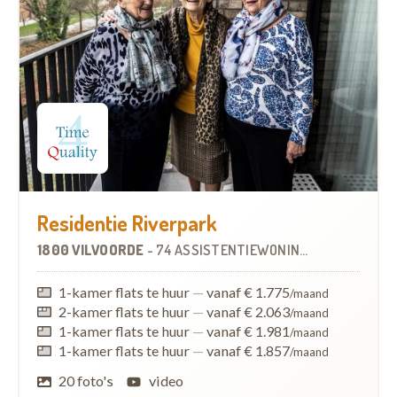
Residentie Riverpark
1800 VILVOORDE
-
74 ASSISTENTIEWONINGEN
OP
0.8 KM
1-kamer flats te huur
—
vanaf € 1.775
/maand
2-kamer flats te huur
—
vanaf € 2.063
/maand
1-kamer flats te huur
—
vanaf € 1.981
/maand
1-kamer flats te huur
—
vanaf € 1.857
/maand
20 foto's
video