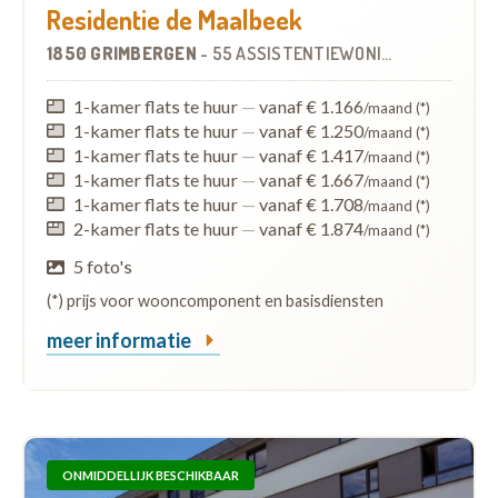
Residentie de Maalbeek
1850 GRIMBERGEN
-
55 ASSISTENTIEWONINGEN
OP
4.6 K
1-kamer flats te huur
—
vanaf € 1.166
/maand (*)
1-kamer flats te huur
—
vanaf € 1.250
/maand (*)
1-kamer flats te huur
—
vanaf € 1.417
/maand (*)
1-kamer flats te huur
—
vanaf € 1.667
/maand (*)
1-kamer flats te huur
—
vanaf € 1.708
/maand (*)
2-kamer flats te huur
—
vanaf € 1.874
/maand (*)
5 foto's
(*) prijs voor wooncomponent en basisdiensten
meer informatie
ONMIDDELLIJK BESCHIKBAAR