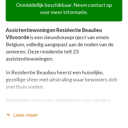
Onmiddellijk beschikbaar. Neem contact op
voor meer informatie.
Assistentiewoningen Residentie Beaulieu
Vilvoorde
is een nieuwbouwproject van emeis
Belgium, volledig aangepast aan de noden van de
senioren. Deze residentie telt 23
assistentiewoningen.
In Residentie Beaulieu heerst een huiselijke,
gezellige sfeer met uitstraling waar bewoners zich
snel thuis voelen.
Aarzel niet om ons te contacteren voor verdere
informatie of voor een bezoekaanvraag. Graag tot
ziens !
Lees meer
De directie en het team van de emeis Belgium-