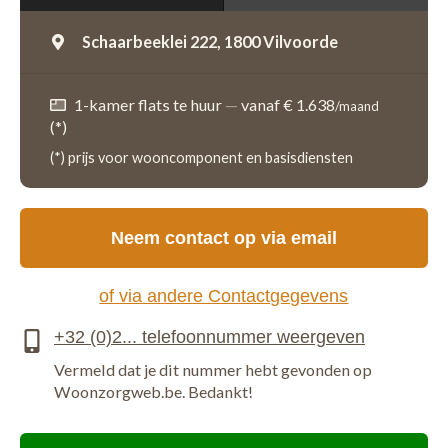
Schaarbeeklei 222,
1800 Vilvoorde
1-kamer flats te huur
—
vanaf € 1.638
/maand
(*)
(*) prijs voor wooncomponent en basisdiensten
Neem contact op via email
of via andere Contactgegevens
Vermeld dat je dit nummer hebt gevonden op
Woonzorgweb.be. Bedankt!