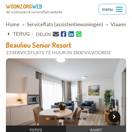
WOONZORG
WEB
menu
dé rusthuizen & serviceflats website
Breadcrumb
Home
Serviceflats (assistentiewoningen)
Vlaams-B
DELEN
TERUG
Beaulieu Senior Resort
23 SERVICEFLATS TE HUUR IN 1800 VILVOORDE
open in Google Maps
1
2
3
4
5
6
7
8
FOTO'S
KAART