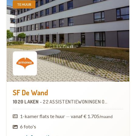
TE HUUR
SF De Wand
1020 LAKEN
-
22 ASSISTENTIEWONINGEN
OP
4.9 KM
1-kamer flats te huur
—
vanaf € 1.705
/maand
6 foto's