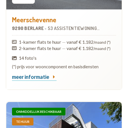
Meerschevenne
9290 BERLARE
-
53 ASSISTENTIEWONINGEN
OP
2.0 KM
1-kamer flats te huur
—
vanaf € 1.182
/maand (*)
2-kamer flats te huur
—
vanaf € 1.182
/maand (*)
14 foto's
(*) prijs voor wooncomponent en basisdiensten
meer informatie
ONMIDDELLIJK BESCHIKBAAR
TE HUUR