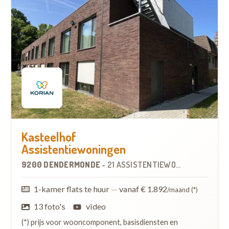
Kasteelhof
Assistentiewoningen
9200 DENDERMONDE
-
21 ASSISTENTIEWONINGEN
OP
7.2
1-kamer flats te huur
—
vanaf € 1.892
/maand (*)
13 foto's
video
(*) prijs voor wooncomponent, basisdiensten en