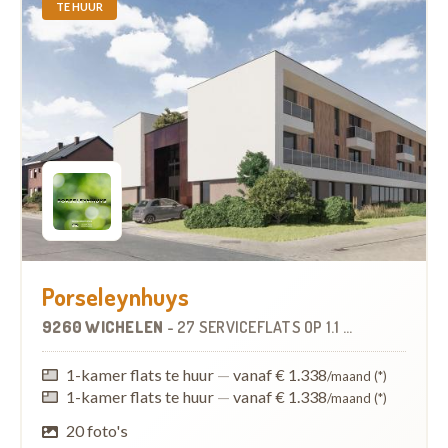
TE HUUR
Porseleynhuys
9260 WICHELEN
-
27 SERVICEFLATS
OP
1.1 KM
1-kamer flats te huur
—
vanaf € 1.338
/maand (*)
1-kamer flats te huur
—
vanaf € 1.338
/maand (*)
20 foto's