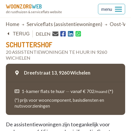
WOONZORG
WEB
menu
dé rusthuizen & serviceflats website
Breadcrumb
Home
Serviceflats (assistentiewoningen)
Oost-Vla
DELEN
TERUG
SCHUTTERSHOF
20 ASSISTENTIEWONINGEN TE HUUR IN 9260
WICHELEN
Dreefstraat 13,
9260 Wichelen
1-kamer flats te huur
—
vanaf € 702
(*)
/maand
(*) prijs voor wooncomponent, basisdiensten en
nutsvoorzieningen
De assistentiewoningen zijn toegankelijk voor