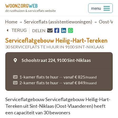
WOONZORG
WEB
menu
dé rusthuizen & serviceflats website
Breadcrumb
Home
Serviceflats (assistentiewoningen)
Oost-Vla
DELEN
TERUG
Serviceflatgebouw Heilig-Hart-Tereken
30 SERVICEFLATS TE HUUR IN 9100 SINT-NIKLAAS
Schoolstraat 224,
9100 Sint-Niklaas
1-kamer flats te huur
—
vanaf € 825
/maand
2-kamer flats te huur
—
vanaf € 849
/maand
Serviceflatgebouw Serviceflatgebouw Heilig-Hart-
Tereken uit Sint-Niklaas (Oost-Vlaanderen) heeft
een capaciteit van 30 bewoners