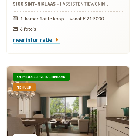
9100 SINT-NIKLAAS
-
1 ASSISTENTIEWONING
OP
2.4 KM
1-kamer flat te koop
—
vanaf € 219.000
6 foto's
meer informatie
ONMIDDELLIJK BESCHIKBAAR
TE HUUR