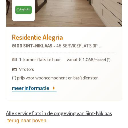
Residentie Alegria
9100 SINT-NIKLAAS
-
45 SERVICEFLATS
OP
2.4 KM
1-kamer flats te huur
—
vanaf € 1.068
/maand (*)
9 foto's
(*) prijs voor wooncomponent en basisdiensten
meer informatie
Alle serviceflats in de omgeving van Sint-Niklaas
terug naar boven