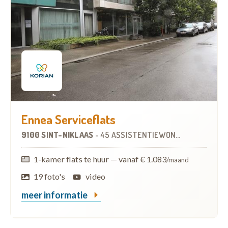
Ennea Serviceflats
9100 SINT-NIKLAAS
-
45 ASSISTENTIEWONINGEN
OP
1.4 K
1-kamer flats te huur
—
vanaf € 1.083
/maand
19 foto's
video
meer informatie