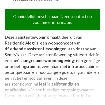
Onmiddellijk beschikbaar. Neem contact op
voor meer informatie.
Deze assistentiewoning maakt deel uit van
Residentie Alegria, een woonconcept van
45
erkende assistentiewoningen
, aan de rand van
Sint-Niklaas. Deze assistentiewoning situeert zich in
een
héél aangename woonomgeving
: een gezellige
ontmoetingsruimte, zwembad met infraroodcabine,
petanquebaan en mooi aangelegde tuin garanderen
een actief en sociaal leven. In deze
assistentiewoning
leef
je
zelfstandig en
onafhankelijk
in een huiselijke omgeving waar de
focus ligt
op
veiligheid, zorg en assistentie
. De
dagprijs voor het zorgwonen is +/-11€ / dag. Je kan