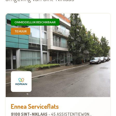
ONMIDDELLIJK BESCHIKBAAR
TE HUUR
Ennea Serviceflats
9100 SINT-NIKLAAS
-
45 ASSISTENTIEWONINGEN
OP
1.2 K