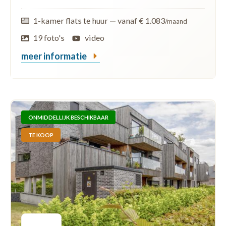
1-kamer flats te huur
—
vanaf € 1.083
/maand
19 foto's
video
meer informatie
ONMIDDELLIJK BESCHIKBAAR
TE KOOP