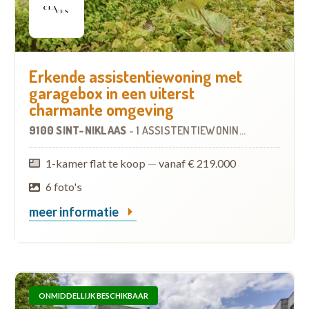
Erkende assistentiewoning met
garagebox in een uiterst
charmante omgeving
9100 SINT-NIKLAAS
-
1 ASSISTENTIEWONING
OP
0.0 KM
1-kamer flat te koop
—
vanaf € 219.000
6 foto's
meer informatie
ONMIDDELLIJK BESCHIKBAAR