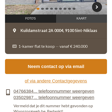
1
2
3
4
5
6
7
8
9
FOTO'S
KAART
Kuildamstraat 2A 0004,
9100 Sint-Niklaas
1-kamer flat te koop
—
vanaf € 240.000
Neem contact op via email
of via andere Contactgegevens
Vermeld dat je dit nummer hebt gevonden op
Woonzorgweb.be. Bedankt!