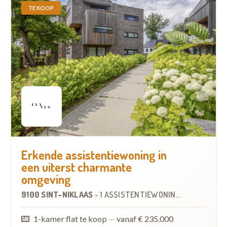
TE KOOP
Erkende assistentiewoning in
een uiterst charmante
omgeving
9100 SINT-NIKLAAS
-
1 ASSISTENTIEWONING
OP
0.0 KM
1-kamer flat te koop
—
vanaf € 235.000