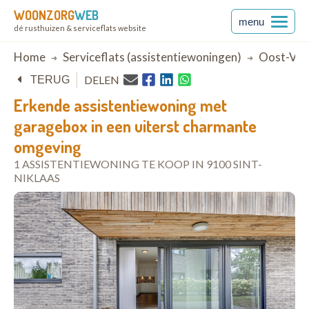
WOONZORG
WEB
menu
dé rusthuizen & serviceflats website
Breadcrumb
Home
Serviceflats (assistentiewoningen)
Oost-Vla
DELEN
TERUG
Erkende assistentiewoning met
garagebox in een uiterst charmante
omgeving
1 ASSISTENTIEWONING TE KOOP IN 9100 SINT-
NIKLAAS
open in Google Maps