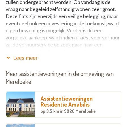
zullen ondergebracht worden. Op vandaag is de
vraag naar begeleid zelfstandig wonen zeer groot.
Deze flats zijn enerzijds een veilige belegging, maar
eventueel ook een investering in de toekomst, want
eigen bewoning is mogelijk. Verder is dit een
zorgeloze aankoop, want indien u kiest voor verhuur
zal de verhuurservice op zoek gaan naar een
solvabele huurder. Er worden meerdere entiteiten
Lees meer
aangeboden, dus kopen kan op uw maat! Ondanks
dit een nieuwbouwproject is, dient u bij aankoop
Meer assistentiewoningen in de omgeving van
slecht 12% BTW. (excl. notariskosten) te betalen.
Plan dus spoedig een afspraak, want dit is een
Merelbeke
interessante en veilige belegging! Nog slechts
enkele units Beschikbaar!
Assistentiewoningen
Residentie Amabilis
op
3.5 km
in 9820 Merelbeke