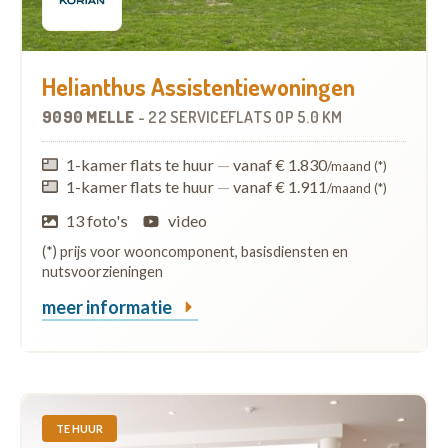
Helianthus Assistentiewoningen
9090 MELLE
-
22 SERVICEFLATS
OP
5.0 KM
1-kamer flats te huur
—
vanaf € 1.830
/maand (*)
1-kamer flats te huur
—
vanaf € 1.911
/maand (*)
13 foto's
video
(*) prijs voor wooncomponent, basisdiensten en
nutsvoorzieningen
meer informatie
TE HUUR