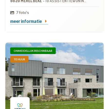
9820 MERELBEKE
-
10 ASSISTENTIEWONINGEN
OP
3.5 KM
7 foto's
meer informatie
ONMIDDELLIJK BESCHIKBAAR
TE HUUR