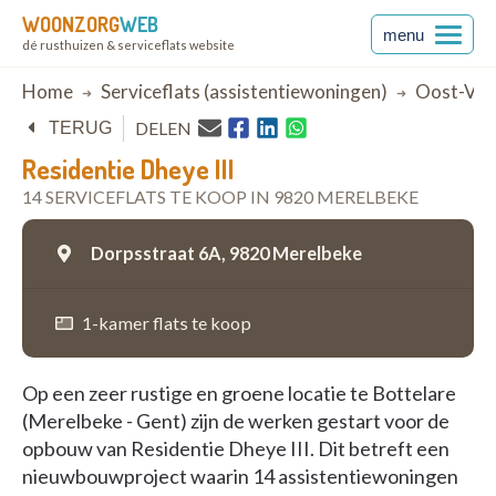
WOONZORG
WEB
menu
dé rusthuizen & serviceflats website
Breadcrumb
Home
Serviceflats (assistentiewoningen)
Oost-Vla
DELEN
TERUG
Residentie Dheye III
14 SERVICEFLATS TE KOOP IN 9820 MERELBEKE
Dorpsstraat 6A,
9820 Merelbeke
1-kamer flats te koop
Op een zeer rustige en groene locatie te Bottelare
(Merelbeke - Gent) zijn de werken gestart voor de
opbouw van Residentie Dheye III. Dit betreft een
nieuwbouwproject waarin 14 assistentiewoningen