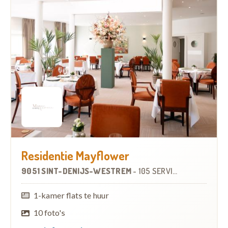
Residentie Mayflower
9051 SINT-DENIJS-WESTREM
-
105 SERVICEFLATS
OP
7.8
1-kamer flats te huur
10 foto's