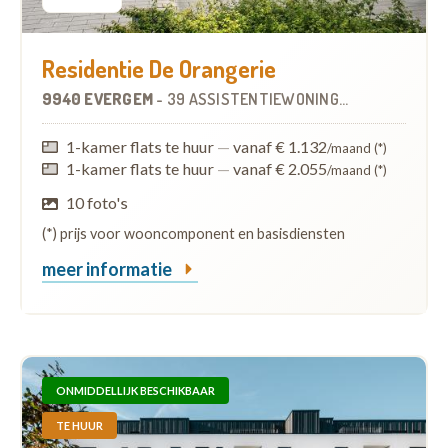
Residentie De Orangerie
9940 EVERGEM
-
39 ASSISTENTIEWONINGEN
OP
3.6 KM
1-kamer flats te huur
—
vanaf € 1.132
/maand (*)
1-kamer flats te huur
—
vanaf € 2.055
/maand (*)
10 foto's
(*) prijs voor wooncomponent en basisdiensten
meer informatie
ONMIDDELLIJK BESCHIKBAAR
TE HUUR