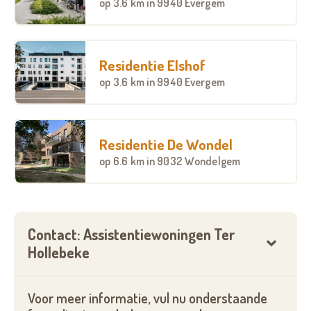
op
3.6 km
in 9940 Evergem
Elke assistentiewoning heeft:
Een inkom;
Residentie Elshof
Een woonkamer met eethoek en zithoek;
Een ingericht keukentje;
op
3.6 km
in 9940 Evergem
Een bergruimte met aansluitingsmogelijkheid voor
een wasmachine;
Een ruime slaapkamer;
Residentie De Wondel
Een volledig ingerichte badkamer met aangepaste
op
6.6 km
in 9032 Wondelgem
wastafel, toilet en zitdouche zonder instaprand;
Gratis Wi-Fi;
Op het gelijkvloers is er een ontmoetingsruimte en
Contact: Assistentiewoningen Ter
een wasserette die gebruikt kan worden door alle
Hollebeke
bewoners.
Voor meer informatie, vul nu onderstaande