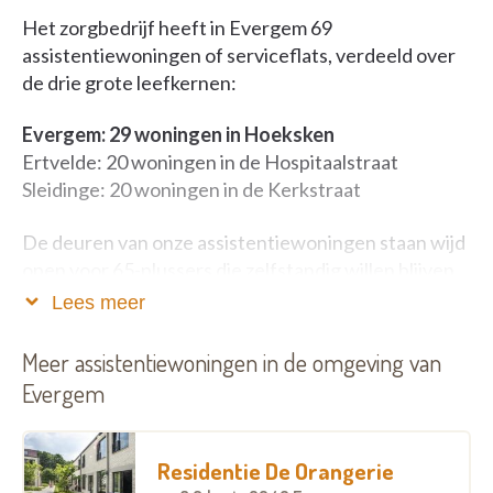
Het zorgbedrijf heeft in Evergem 69
assistentiewoningen of serviceflats, verdeeld over
de drie grote leefkernen:
Evergem: 29 woningen in Hoeksken
Ertvelde: 20 woningen in de Hospitaalstraat
Sleidinge: 20 woningen in de Kerkstraat
De deuren van onze assistentiewoningen staan wijd
open voor 65-plussers die zelfstandig willen blijven
wonen. Ben je jonger maar heb je interesse? Geen
Lees meer
probleem, we hebben ook ruimte voor jou, zolang er
plek is. Maximaal een kwart van onze bewoners is
Meer assistentiewoningen in de omgeving van
jonger dan 65. Je woont hier niet alleen comfortabel,
Evergem
maar je hebt ook toegang tot allerlei handige
diensten in het woonzorgcentrum of het lokaal
dienstencentrum in Evergem, gewoon om de hoek.
Residentie De Orangerie