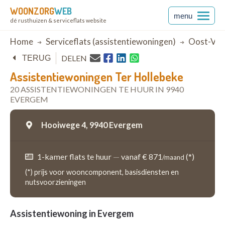
WOONZORG
WEB
menu
dé rusthuizen & serviceflats website
Breadcrumb
Home
Serviceflats (assistentiewoningen)
Oost-Vla
DELEN
TERUG
Assistentiewoningen Ter Hollebeke
20 ASSISTENTIEWONINGEN TE HUUR IN 9940
EVERGEM
Hooiwege 4,
9940 Evergem
1-kamer flats te huur
—
vanaf € 871
(*)
/maand
(*) prijs voor wooncomponent, basisdiensten en
nutsvoorzieningen
Assistentiewoning in Evergem