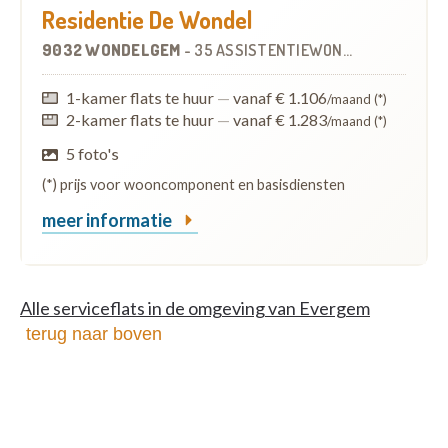
Residentie De Wondel
9032 WONDELGEM
-
35 ASSISTENTIEWONINGEN
OP
6.6 K
1-kamer flats te huur
—
vanaf € 1.106
/maand (*)
2-kamer flats te huur
—
vanaf € 1.283
/maand (*)
5 foto's
(*) prijs voor wooncomponent en basisdiensten
meer informatie
Alle serviceflats in de omgeving van Evergem
terug naar boven