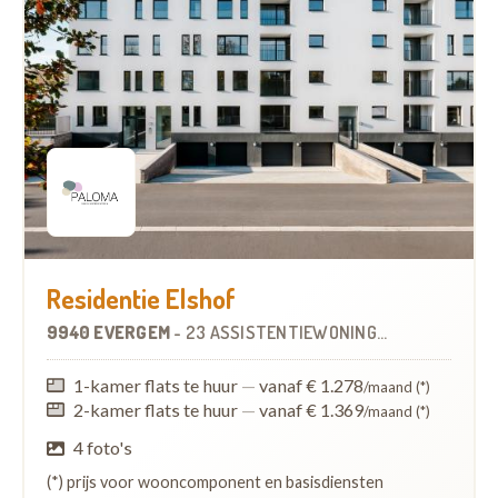
Residentie Elshof
9940 EVERGEM
-
23 ASSISTENTIEWONINGEN
OP
3.6 KM
1-kamer flats te huur
—
vanaf € 1.278
/maand (*)
2-kamer flats te huur
—
vanaf € 1.369
/maand (*)
4 foto's
(*) prijs voor wooncomponent en basisdiensten