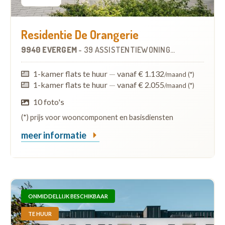
Residentie De Orangerie
9940 EVERGEM
-
39 ASSISTENTIEWONINGEN
OP
3.6 KM
1-kamer flats te huur
—
vanaf € 1.132
/maand (*)
1-kamer flats te huur
—
vanaf € 2.055
/maand (*)
10 foto's
(*) prijs voor wooncomponent en basisdiensten
meer informatie
ONMIDDELLIJK BESCHIKBAAR
TE HUUR