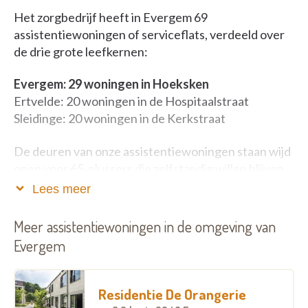
Het zorgbedrijf heeft in Evergem 69
assistentiewoningen of serviceflats, verdeeld over
de drie grote leefkernen:
Evergem: 29 woningen in Hoeksken
Ertvelde: 20 woningen in de Hospitaalstraat
Sleidinge: 20 woningen in de Kerkstraat
De deuren van onze assistentiewoningen staan wijd
open voor 65-plussers die zelfstandig willen blijven
wonen. Ben je jonger maar heb je interesse? Geen
Lees meer
probleem, we hebben ook ruimte voor jou, zolang er
plek is. Maximaal een kwart van onze bewoners is
Meer assistentiewoningen in de omgeving van
jonger dan 65. Je woont hier niet alleen comfortabel,
Evergem
maar je hebt ook toegang tot allerlei handige
diensten in het woonzorgcentrum of het lokaal
dienstencentrum in Evergem, gewoon om de hoek.
Residentie De Orangerie