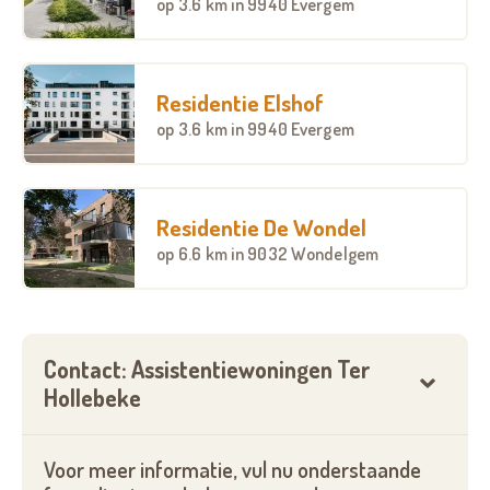
op
3.6 km
in 9940 Evergem
Elke assistentiewoning heeft:
Een inkom;
Residentie Elshof
Een woonkamer met eethoek en zithoek;
Een ingericht keukentje;
op
3.6 km
in 9940 Evergem
Een bergruimte met aansluitingsmogelijkheid voor
een wasmachine;
Een ruime slaapkamer;
Residentie De Wondel
Een volledig ingerichte badkamer met aangepaste
op
6.6 km
in 9032 Wondelgem
wastafel, toilet en zitdouche zonder instaprand;
Gratis Wi-Fi;
Op het gelijkvloers is er een ontmoetingsruimte en
Contact: Assistentiewoningen Ter
een wasserette die gebruikt kan worden door alle
Hollebeke
bewoners.
Voor meer informatie, vul nu onderstaande