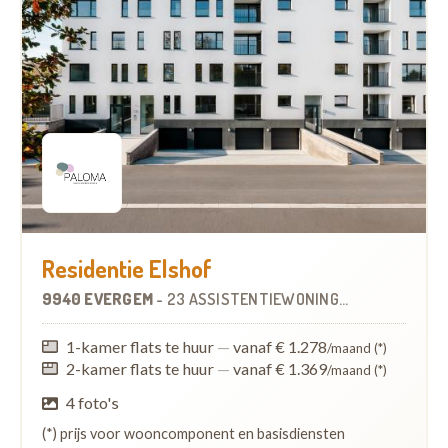
Residentie Elshof
9940 EVERGEM
-
23 ASSISTENTIEWONINGEN
OP
3.6 KM
1-kamer flats te huur
—
vanaf € 1.278
/maand (*)
2-kamer flats te huur
—
vanaf € 1.369
/maand (*)
4 foto's
(*) prijs voor wooncomponent en basisdiensten