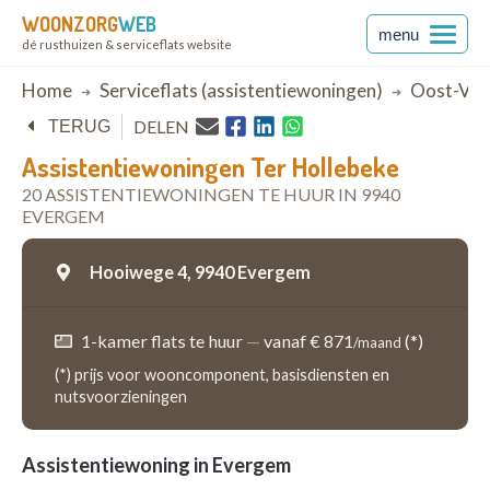
WOONZORG
WEB
menu
dé rusthuizen & serviceflats website
Breadcrumb
Home
Serviceflats (assistentiewoningen)
Oost-Vla
DELEN
TERUG
Assistentiewoningen Ter Hollebeke
20 ASSISTENTIEWONINGEN TE HUUR IN 9940
EVERGEM
Hooiwege 4,
9940 Evergem
1-kamer flats te huur
—
vanaf € 871
(*)
/maand
(*) prijs voor wooncomponent, basisdiensten en
nutsvoorzieningen
Assistentiewoning in Evergem