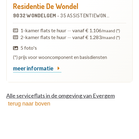
Residentie De Wondel
9032 WONDELGEM
-
35 ASSISTENTIEWONINGEN
OP
6.6 K
1-kamer flats te huur
—
vanaf € 1.106
/maand (*)
2-kamer flats te huur
—
vanaf € 1.283
/maand (*)
5 foto's
(*) prijs voor wooncomponent en basisdiensten
meer informatie
Alle serviceflats in de omgeving van Evergem
terug naar boven