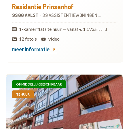
Residentie Prinsenhof
9300 AALST
-
39 ASSISTENTIEWONINGEN
OP
3.5 KM
1-kamer flats te huur
—
vanaf € 1.193
/maand
12 foto's
video
meer informatie
ONMIDDELLIJK BESCHIKBAAR
TE HUUR