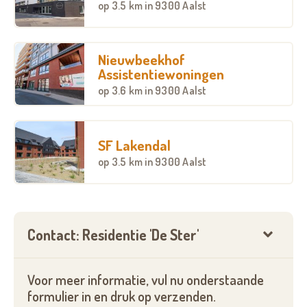
Erkende Assistentiewoningen - Residentie "De
op
3.5 km
in 9300 Aalst
Ster" aan de rand van Aalst. Een assistentieflat
huren mét topservice = kiezen voor uw gemak.
Huren kan voor lange of korte periode. Korte
Nieuwbeekhof
periode kan vanaf 4 weken in gezellig gemeubeld
Assistentiewoningen
appartement. Elke dag kan u een warme
op
3.6 km
in 9300 Aalst
maaltijd verkrijgen in de gezellige brasserie of in uw
appartement. 24h/24h - 7 dagen op 7 beveiliging en
permanentie. Aanwezigheid van professionele
SF Lakendal
woonassistent(e). Geschikt voor alleenstaanden en
op
3.5 km
in 9300 Aalst
koppels vanaf 65 jaar. Bent u jonger dan 65 jaar
en hulpbehoevend ? Dan kan u ook bij ons komen
wonen.
Contact: Residentie 'De Ster'
Voor meer informatie, vul nu onderstaande
formulier in en druk op verzenden.