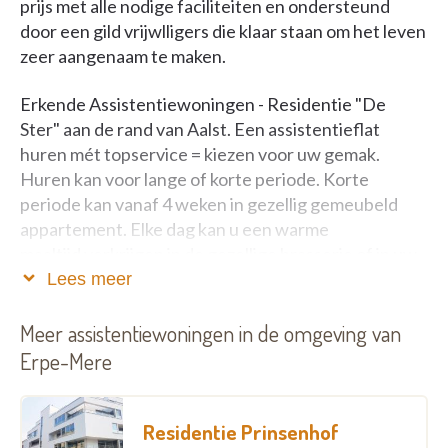
prijs met alle nodige faciliteiten en ondersteund
door een gild vrijwlligers die klaar staan om het leven
zeer aangenaam te maken.
Erkende Assistentiewoningen - Residentie "De
Ster" aan de rand van Aalst. Een assistentieflat
huren mét topservice = kiezen voor uw gemak.
Huren kan voor lange of korte periode. Korte
periode kan vanaf 4 weken in gezellig gemeubeld
appartement. Elke dag kan u een warme
maaltijd verkrijgen in de gezellige brasserie of in uw
appartement. 24h/24h - 7 dagen op 7 beveiliging en
Lees meer
permanentie. Aanwezigheid van professionele
woonassistent(e). Geschikt voor alleenstaanden en
Meer assistentiewoningen in de omgeving van
koppels vanaf 65 jaar. Bent u jonger dan 65 jaar
Erpe-Mere
en hulpbehoevend ? Dan kan u ook bij ons komen
wonen.
Residentie Prinsenhof