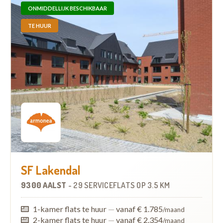
ONMIDDELLIJK BESCHIKBAAR
TE HUUR
SF Lakendal
9300 AALST
-
29 SERVICEFLATS
OP
3.5 KM
1-kamer flats te huur
—
vanaf € 1.785
/maand
2-kamer flats te huur
—
vanaf € 2.354
/maand