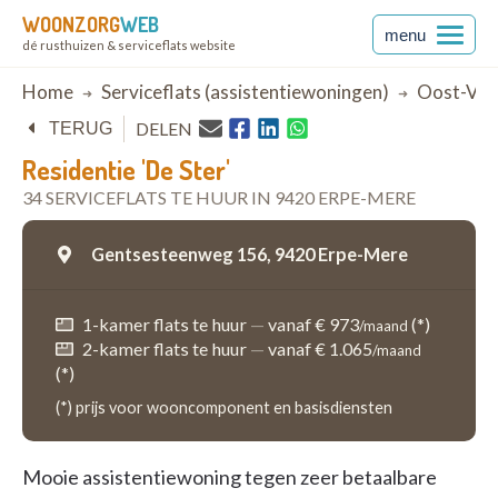
WOONZORG
WEB
menu
dé rusthuizen & serviceflats website
Breadcrumb
Home
Serviceflats (assistentiewoningen)
Oost-Vla
DELEN
TERUG
Residentie 'De Ster'
34 SERVICEFLATS TE HUUR IN 9420 ERPE-MERE
Gentsesteenweg 156,
9420 Erpe-Mere
1-kamer flats te huur
—
vanaf € 973
(*)
/maand
2-kamer flats te huur
—
vanaf € 1.065
/maand
(*)
(*) prijs voor wooncomponent en basisdiensten
Mooie assistentiewoning tegen zeer betaalbare