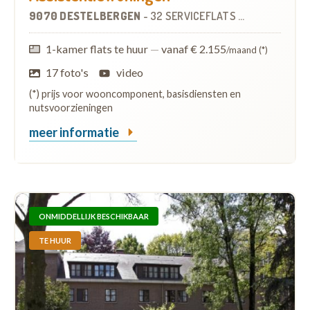
9070 DESTELBERGEN
-
32 SERVICEFLATS
OP
3.6 KM
1-kamer flats te huur
—
vanaf € 2.155
/maand (*)
17 foto's
video
(*) prijs voor wooncomponent, basisdiensten en
nutsvoorzieningen
meer informatie
ONMIDDELLIJK BESCHIKBAAR
TE HUUR