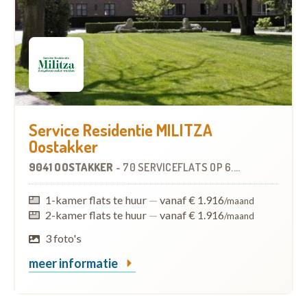
Service Residentie MILITZA
Oostakker
9041 OOSTAKKER
-
70 SERVICEFLATS
OP
6.6 KM
1-kamer flats te huur
—
vanaf € 1.916
/maand
2-kamer flats te huur
—
vanaf € 1.916
/maand
3 foto's
meer informatie