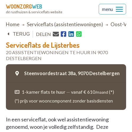
WOONZORG
WEB
menu
dé rusthuizen & serviceflats website
Breadcrumb
Home
Serviceflats (assistentiewoningen)
Oost-Vla
DELEN
TERUG
Serviceflats de Lijsterbes
20 ASSISTENTIEWONINGEN TE HUUR IN 9070
DESTELBERGEN
Steenvoordestraat 38a,
9070 Destelbergen
1-kamer flats te huur
—
vanaf € 610
(*)
/maand
(*) prijs voor wooncomponent zonder basisdiensten
In een serviceflat, ook wel assistentiewoning
genoemd, woon je volledig zelfstandig. Deze