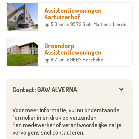
Assistentiewoningen
Een assistentiewoning is een individuele
Kartuizerhof
aangepaste woning waarin de bewoner zelfstandig
op
5.3 km
in 9572 Sint-Martens-Lierde
verblijft en, indien gewenst, een beroep kan doen op
zorg.
Groendorp
Assistentiewoningen
Het wonen in een assistentiewoning vertrekt vanuit
een aantal uitgangspunten die we samen met de
op
6.7 km
in 9667 Horebeke
bewoners willen realiseren. Deze zijn:
Het zo goed mogelijk respecteren van de
Contact: GAW ALVERNA
zelfredzaamheid van de bewoner:
In de assistentiewoningen ligt de klemtoon op het
Voor meer informatie, vul nu onderstaande
zelfstandig wonen. We wensen dit dan ook maximaal
formulier in en druk op verzenden.
te ondersteunen.
Een medewerker of verantwoordelijke zal je
vervolgens snel contacteren.
Het aanbieden van een veilige woonomgeving: