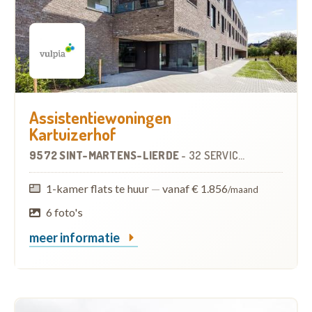
Assistentiewoningen
Kartuizerhof
9572 SINT-MARTENS-LIERDE
-
32 SERVICEFLATS
OP
5.3
1-kamer flats te huur
—
vanaf € 1.856
/maand
6 foto's
meer informatie