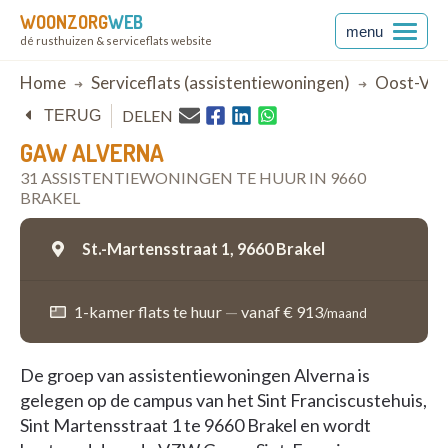
WOONZORG
WEB
menu
dé rusthuizen & serviceflats website
Breadcrumb
Home
Serviceflats (assistentiewoningen)
Oost-Vla
DELEN
TERUG
GAW ALVERNA
31 ASSISTENTIEWONINGEN TE HUUR IN 9660
BRAKEL
St.-Martensstraat 1,
9660 Brakel
1-kamer flats te huur
—
vanaf € 913
/maand
De groep van assistentiewoningen Alverna is
gelegen op de campus van het Sint Franciscustehuis,
Sint Martensstraat 1 te 9660 Brakel en wordt