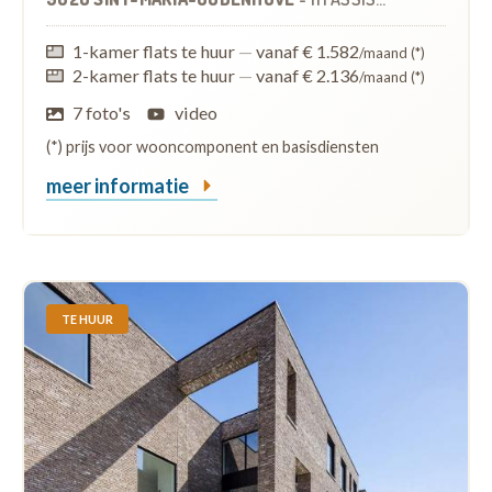
1-kamer flats te huur
—
vanaf € 1.582
/maand (*)
2-kamer flats te huur
—
vanaf € 2.136
/maand (*)
7 foto's
video
(*) prijs voor wooncomponent en basisdiensten
meer informatie
TE HUUR