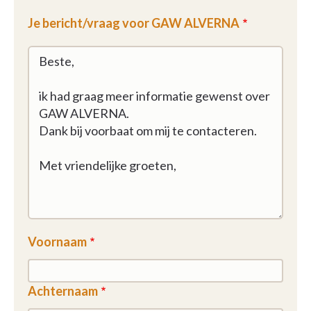
Je bericht/vraag voor GAW ALVERNA
We zetten sterk in op het creëren van een veilige
woonomgeving. Zowel via het aanbieden van een
fysiek veilige leefomgeving, als door het
beschikbaar zijn bij oproepen en noodsituaties.
Het respecteren van de persoonlijke vrijheid van de
bewoner:
De bewoners van assistentiewoningen genieten in
hun woning van de grootst mogelijke vrijheid, zoals
in hun thuismilieu.
Het betrekken van de bewoner bij het leven in een
Voornaam
GAW:
Via de gebruikersraad, woonassistent en
Achternaam
klachtenbehandelaar wil de GAW haar bewoners zo