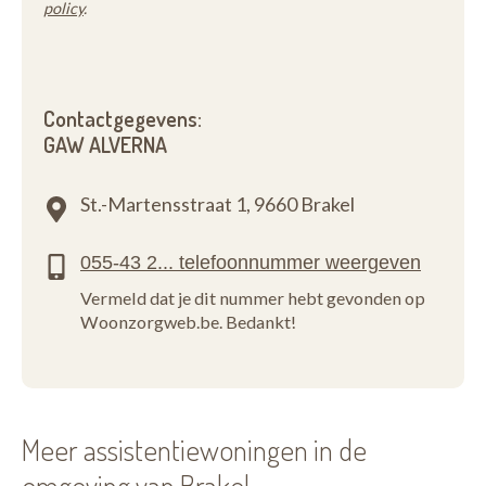
policy
.
De activiteitenkalender wordt maandelijks
opgehangen in de inkomhal en in de lift. Alsook is hij
terug te vinden op de achterzijde van ons
huiskrantje “De Bloesem”. Bewoners zijn vrij om al
Contactgegevens:
dan niet deel te nemen. Vier maal per jaar wordt een
GAW ALVERNA
externe uitstap georganiseerd.
St.-Martensstraat 1,
9660 Brakel
Vermeld dat je dit nummer hebt gevonden op
Woonzorgweb.be. Bedankt!
Meer assistentiewoningen in de
omgeving van Brakel