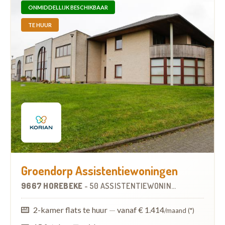
ONMIDDELLIJK BESCHIKBAAR
TE HUUR
Groendorp Assistentiewoningen
9667 HOREBEKE
-
50 ASSISTENTIEWONINGEN
OP
6.7 KM
2-kamer flats te huur
—
vanaf € 1.414
/maand (*)