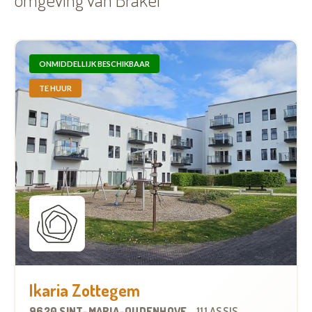
ONMIDDELLIJK BESCHIKBAAR
TE HUUR
Ikaria Zottegem
9620 SINT-MARIA-OUDENHOVE
-
111 ASSISTENTIEWONINGEN