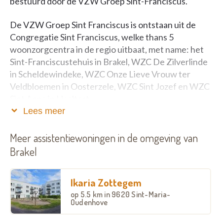
bestuurd door de VZW Groep Sint-Franciscus.
De VZW Groep Sint Franciscus is ontstaan uit de
Congregatie Sint Franciscus, welke thans 5
woonzorgcentra in de regio uitbaat, met name: het
Sint-Franciscustehuis in Brakel, WZC De Zilverlinde
in Scheldewindeke, WZC Onze Lieve Vrouw ter
Veldbloemen in Oosterzele, WZC Sint Jozef en WZC
Sint Anna in Haaltert.
Lees meer
Assistentiewoningen Alverna zijn erkend door de
Vlaamse Gemeenschap. Er zijn 31
Meer assistentiewoningen in de omgeving van
assistentiewoningen.
Brakel
Alverna is gelegen in een landelijke en rustige
Ikaria Zottegem
omgeving.
op
5.5 km
in 9620 Sint-Maria-
Oudenhove
Het biedt huisvesting aan zelfredzame senioren,
echtparen of alleenstaanden.