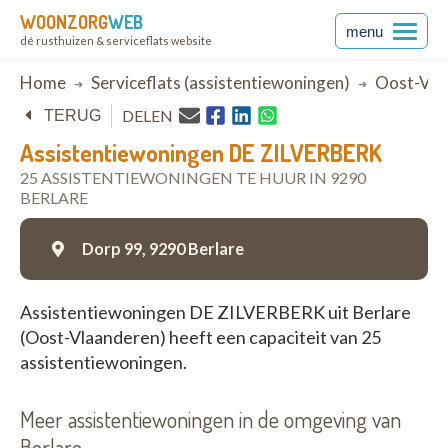
WOONZORG
WEB
menu
dé rusthuizen & serviceflats website
Breadcrumb
Home
Serviceflats (assistentiewoningen)
Oost-Vla
DELEN
TERUG
Assistentiewoningen DE ZILVERBERK
25 ASSISTENTIEWONINGEN TE HUUR IN 9290
BERLARE
Dorp 99,
9290 Berlare
Assistentiewoningen DE ZILVERBERK uit Berlare
(Oost-Vlaanderen) heeft een capaciteit van 25
assistentiewoningen.
Meer assistentiewoningen in de omgeving van
Berlare