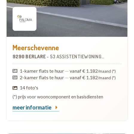
Meerschevenne
9290 BERLARE
-
53 ASSISTENTIEWONINGEN
OP
1.2 KM
1-kamer flats te huur
—
vanaf € 1.182
/maand (*)
2-kamer flats te huur
—
vanaf € 1.182
/maand (*)
14 foto's
(*) prijs voor wooncomponent en basisdiensten
meer informatie