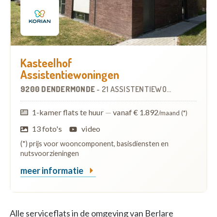
Kasteelhof
Assistentiewoningen
9200 DENDERMONDE
-
21 ASSISTENTIEWONINGEN
OP
4.3
1-kamer flats te huur
—
vanaf € 1.892
/maand (*)
13 foto's
video
(*) prijs voor wooncomponent, basisdiensten en
nutsvoorzieningen
meer informatie
Alle serviceflats in de omgeving van Berlare