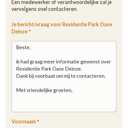
Een medewerker of verantwoordelijke zal je
ruimtes en de aanwezigheid van de woonassistent
vervolgens snel contacteren.
wordt bewust laag gehouden.
Je bericht/vraag voor Residentie Park Oase
Bovendien biedt Park Oase een bijzonder scherpe
Deinze
prijs in verhouding tot de ruime oppervlakten van de
appartementen. Bijna alle appartementen
beschikken over een ondergrondse staanplaats of
garagebox én een extra berging.
Benieuwd hoe het voelt om hier te wonen?
Onze woonassistent ontvangt je graag voor een
vrijblijvend bezoek. Neem contact op via het
formulier of telefonisch. Je bent van harte welkom.
Voornaam