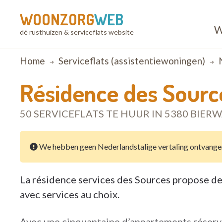
WOONZORG
WEB
W
dé rusthuizen & serviceflats website
Breadcrumb
Home
Serviceflats (assistentiewoningen)
Résidence des Source
50 SERVICEFLATS TE HUUR IN 5380 BIER
We hebben geen Nederlandstalige vertaling ontvange
La résidence services des Sources propose de
avec services au choix.
Avec une cinquantaine d’appartements réservé