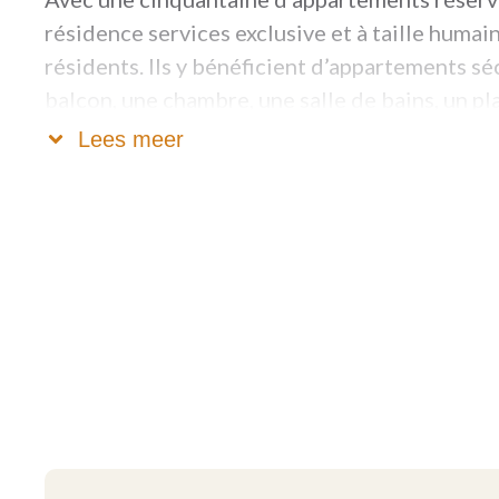
résidence services exclusive et à taille humai
résidents. Ils y bénéficient d’appartements sé
balcon, une chambre, une salle de bains, un pl
Lees meer
Ils sont conçus avec les meilleures technolog
phonique, de ventilation, de chauffage, de sé