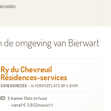
acy policy
.
n de omgeving van Bierwart
Ry du Chevreuil
Résidences-services
5310 EGHEZÉE
-
14 SERVICEFLATS
OP
4.8 KM
1-kamer flats te huur
—
vanaf € 1.852
/maand (*)