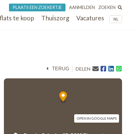
ZOEKEN
PLAATS EEN ZOEKERTJE
AANMELDEN
flats te koop
Thuiszorg
Vacatures
NL
DELEN
TERUG
OPEN IN GOOGLE MAPS