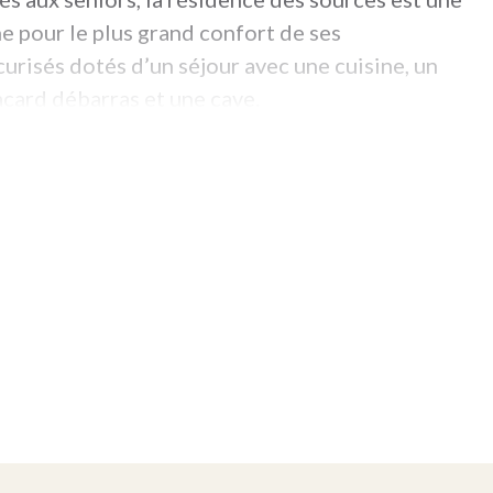
ne pour le plus grand confort de ses
curisés dotés d’un séjour avec une cuisine, un
acard débarras et une cave.
ies en termes d’isolation thermique et
curisation, de communication, etc.