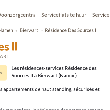
oonzorgcentra
Serviceflats te huur
Service
Namen
Bierwart
Résidence Des Sources II
s II
WART
Les résidences-services Résidence des
n
Sources II à Bierwart (Namur)
s appartements de haut standing, sécurisés et
s aux seniors, la résidence des sources est une