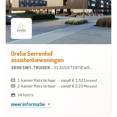
Orelia Serrenhof
assistentiewoningen
3800 SINT-TRUIDEN
-
33 ASSISTENTIEWONINGEN
OP
4.8
1-kamer flats te huur
—
vanaf € 1.521
/maand
2-kamer flats te huur
—
vanaf € 2.219
/maand
14 foto's
meer informatie