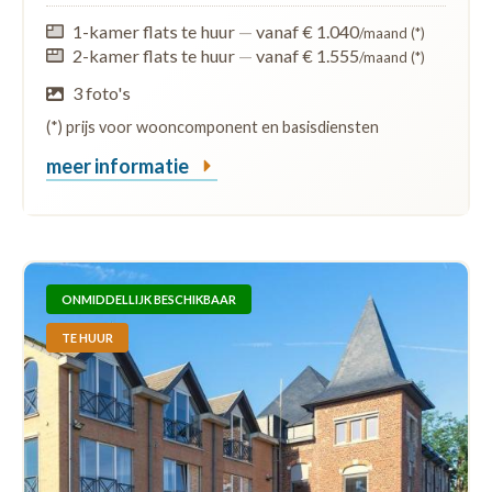
1-kamer flats te huur
—
vanaf € 1.040
/maand (*)
2-kamer flats te huur
—
vanaf € 1.555
/maand (*)
3 foto's
(*) prijs voor wooncomponent en basisdiensten
meer informatie
ONMIDDELLIJK BESCHIKBAAR
TE HUUR