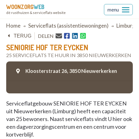
WOONZORG
WEB
menu
dé rusthuizen & serviceflats website
Breadcrumb
Home
Serviceflats (assistentiewoningen)
Limburg
DELEN
TERUG
SENIORIE HOF TER EYCKEN
25 SERVICEFLATS TE HUUR IN 3850 NIEUWERKERKEN
Kloosterstraat 26,
3850 Nieuwerkerken
Serviceflatgebouw SENIORIE HOF TER EYCKEN
uit Nieuwerkerken (Limburg) heeft een capaciteit
van 25 bewoners. Naast serviceflats vindt U hier ook
een dagverzorgingscentrum en een centrum voor
kortverblijf.