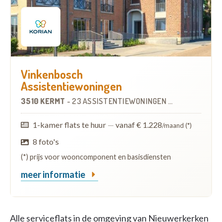
Vinkenbosch
Assistentiewoningen
3510 KERMT
-
23 ASSISTENTIEWONINGEN
OP
10.5 KM
1-kamer flats te huur
—
vanaf € 1.228
/maand (*)
8 foto's
(*) prijs voor wooncomponent en basisdiensten
meer informatie
Alle serviceflats in de omgeving van Nieuwerkerken