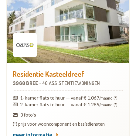
Residentie Kasteeldreef
3960 BREE
-
40 ASSISTENTIEWONINGEN
1-kamer flats te huur
—
vanaf € 1.067
/maand (*)
2-kamer flats te huur
—
vanaf € 1.289
/maand (*)
3 foto's
(*) prijs voor wooncomponent en basisdiensten
meer informatie