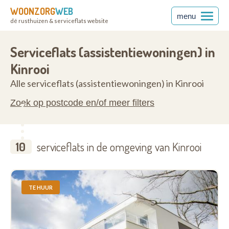
WOONZORG
WEB
menu
dé rusthuizen & serviceflats website
3640
Serviceflats (assistentiewoningen) in
Kinrooi
Alle serviceflats (assistentiewoningen) in Kinrooi
Zoek op postcode en/of meer filters
10
serviceflats in de omgeving van Kinrooi
TE HUUR