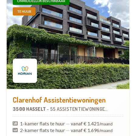
ONMIDDELLIJK BESCHIKBAAR
TE HUUR
Clarenhof Assistentiewoningen
3500 HASSELT
-
55 ASSISTENTIEWONINGEN
OP
0.6 KM
1-kamer flats te huur
—
vanaf € 1.421
/maand
2-kamer flats te huur
—
vanaf € 1.696
/maand