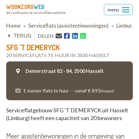
WOONZORG
WEB
menu
dé rusthuizen & serviceflats website
Breadcrumb
Home
Serviceflats (assistentiewoningen)
Limburg
DELEN
TERUG
SFG 'T DEMERYCK
20 SERVICEFLATS TE HUUR IN 3500 HASSELT
Demerstraat 82 - 84,
3500 Hasselt
1-kamer flats te huur
—
vanaf € 893
/maand
Serviceflatgebouw SFG 'T DEMERYCK uit Hasselt
(Limburg) heeft een capaciteit van 20 bewoners
Meer assistentiewoningen in de omgeving van