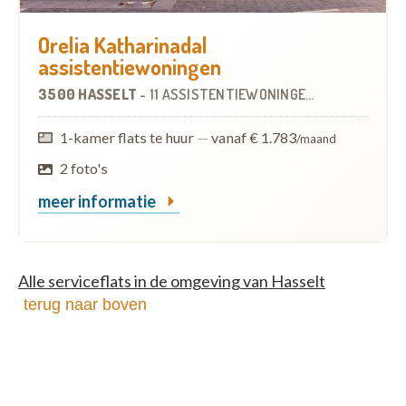
Orelia Katharinadal
assistentiewoningen
3500 HASSELT
-
11 ASSISTENTIEWONINGEN
OP
0.2 KM
1-kamer flats te huur
—
vanaf € 1.783
/maand
2 foto's
meer informatie
Alle serviceflats in de omgeving van Hasselt
terug naar boven