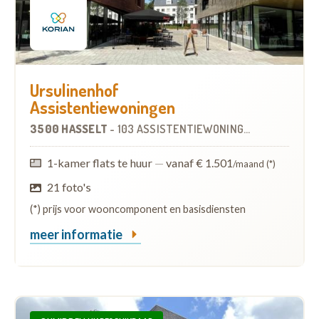
Ursulinenhof
Assistentiewoningen
3500 HASSELT
-
103 ASSISTENTIEWONINGEN
OP
0.3 KM
1-kamer flats te huur
—
vanaf € 1.501
/maand (*)
21 foto's
(*) prijs voor wooncomponent en basisdiensten
meer informatie