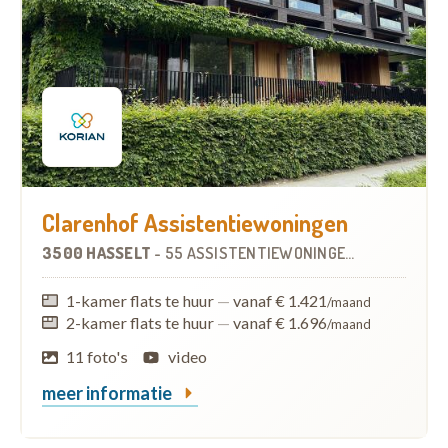
Clarenhof Assistentiewoningen
3500 HASSELT
-
55 ASSISTENTIEWONINGEN
OP
0.3 KM
1-kamer flats te huur
—
vanaf € 1.421
/maand
2-kamer flats te huur
—
vanaf € 1.696
/maand
11 foto's
video
meer informatie