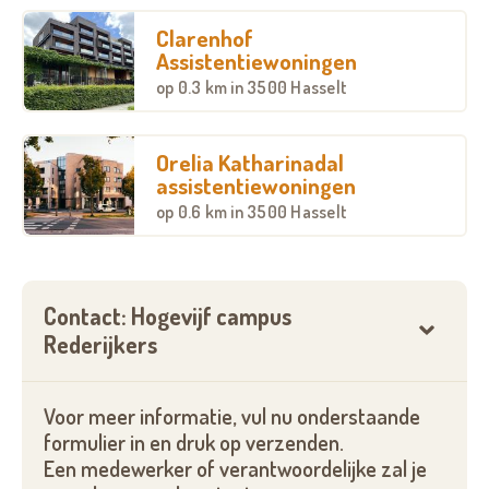
aantoonbare bloed- of aanverwantschap (tot en met
Clarenhof
de derde graad) met de Stad Hasselt.
Assistentiewoningen
Je bent minstens 65 jaar
op
0.3 km
in 3500 Hasselt
Je bent voldoende zelfredzaam, zowel op mentaal
als fysiek vlak.
Orelia Katharinadal
assistentiewoningen
Waar
op
0.6 km
in 3500 Hasselt
Campus Banneux met 22 assistentiewoningen
Campus Stadspark met 15 seniorenflats
Campus Rederijkers met 30 assistentiewoningen
Contact: Hogevijf campus
Rederijkers
Voor meer informatie, vul nu onderstaande
formulier in en druk op verzenden.
Een medewerker of verantwoordelijke zal je