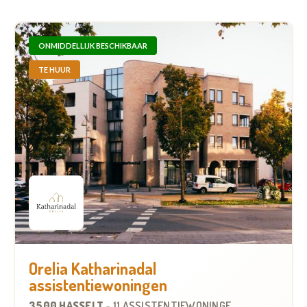
ONMIDDELLIJK BESCHIKBAAR
TE HUUR
Orelia Katharinadal
assistentiewoningen
3500 HASSELT
-
11 ASSISTENTIEWONINGEN
OP
0.6 KM