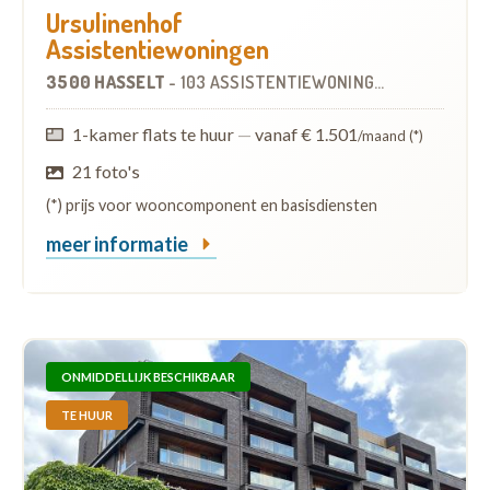
Ursulinenhof
Assistentiewoningen
3500 HASSELT
-
103 ASSISTENTIEWONINGEN
OP
0.8 KM
1-kamer flats te huur
—
vanaf € 1.501
/maand (*)
21 foto's
(*) prijs voor wooncomponent en basisdiensten
meer informatie
ONMIDDELLIJK BESCHIKBAAR
TE HUUR