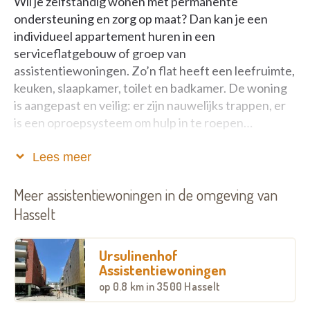
Wil je zelfstandig wonen met permanente
ondersteuning en zorg op maat? Dan kan je een
individueel appartement huren in een
serviceflatgebouw of groep van
assistentiewoningen. Zo’n flat heeft een leefruimte,
keuken, slaapkamer, toilet en badkamer. De woning
is aangepast en veilig: er zijn nauwelijks trappen, er
is een oproepsysteem om hulp in te roepen…
Je kan er, als je dat wil, een beroep doen op
Lees meer
gemeenschappelijke diensten, zoals poetshulp,
warme maaltijden of thuisverpleging. Er zijn ook
Meer assistentiewoningen in de omgeving van
gemeenschappelijke ruimtes waar je de andere
Hasselt
bewoners kan ontmoeten.
Ursulinenhof
Voor wie
Assistentiewoningen
op
0.8 km
in 3500 Hasselt
Je bent de laatste drie jaar gedomicilieerd in Hasselt,
of je hebt er 5 jaar gewoond of je hebt een