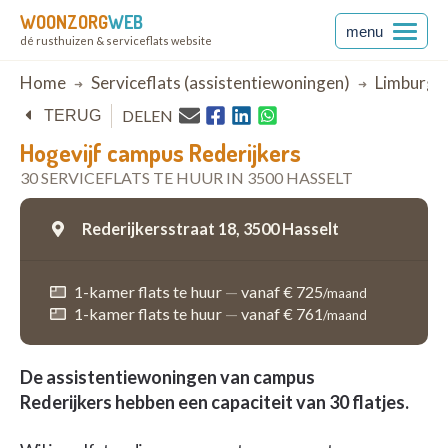
WOONZORG
WEB
menu
dé rusthuizen & serviceflats website
Breadcrumb
Home
Serviceflats (assistentiewoningen)
Limburg
DELEN
TERUG
Hogevijf campus Rederijkers
30 SERVICEFLATS TE HUUR IN 3500 HASSELT
Rederijkersstraat 18,
3500 Hasselt
1-kamer flats te huur
—
vanaf € 725
/maand
1-kamer flats te huur
—
vanaf € 761
/maand
De assistentiewoningen van campus
Rederijkers hebben een capaciteit van 30 flatjes.