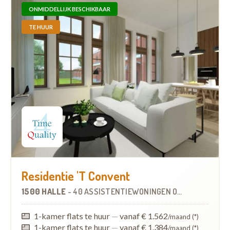
ONMIDDELLIJK BESCHIKBAAR
TE HUUR
Residentie 'T Convent
1500 HALLE
-
40 ASSISTENTIEWONINGEN
OP
13.4 KM
1-kamer flats te huur
—
vanaf € 1.562
/maand (*)
1-kamer flats te huur
—
vanaf € 1.384
/maand (*)