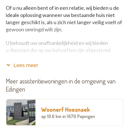
Of u nu alleen bent of in een relatie, wij bieden u de
ideale oplossing wanneer uw bestaande huis niet
langer geschikt is, als u zich niet langer veilig voelt of
gewoon omringd wilt zijn.
U behoudt uw onafhankelijkheid en wij bieden
u diensten die op uw behoeften zijn afgestemd.
Naast huisvesting zijn er veel gemeenschappelijke
Lees meer
woonruimtes: een receptie, een lounge, een
restaurant met terras, een eigen tuin met petanque,
Meer assistentiewoningen in de omgeving van
een wasruimte, een fitnessruimte en
Edingen
revalidatieruimte en een thuisbioscoop.
Elk appartement is uitgerust met een
Woonerf Hoesnaek
oproepsysteem dat 24/24, 7/7 in verbinding staat
op
10.0 km
in 1670 Pepingen
met de voorziene permanentie door de conciërge in
het gebouw.