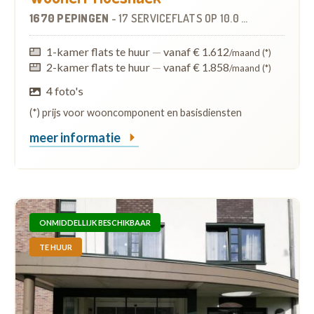
1670 PEPINGEN
-
17 SERVICEFLATS
OP
10.0 KM
1-kamer flats te huur
—
vanaf € 1.612
/maand (*)
2-kamer flats te huur
—
vanaf € 1.858
/maand (*)
4 foto's
(*) prijs voor wooncomponent en basisdiensten
meer informatie
ONMIDDELLIJK BESCHIKBAAR
TE HUUR