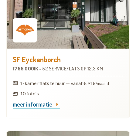
SF Eyckenborch
1755 GOOIK
-
52 SERVICEFLATS
OP
12.3 KM
1-kamer flats te huur
—
vanaf € 918
/maand
10 foto's
meer informatie