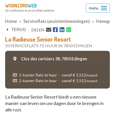
WOONZORG
WEB
menu
dé rusthuizen & serviceflats website
Breadcrumb
Home
Serviceflats (assistentiewoningen)
Henegou
DELEN
TERUG
La Radieuse Senior Resort
50 SERVICEFLATS TE HUUR IN 7850 EDINGEN
Clos des cerisiers 38,
7850 Edingen
1-kamer flats te huur
—
vanaf € 1.512
/maand
2-kamer flats te huur
—
vanaf € 1.512
/maand
La Radieuse Senior Resort biedt u een nieuwe
manier van leven om uw dagen door te brengen in
alle rust.