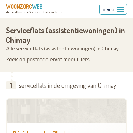
WOONZORG
WEB
menu
dé rusthuizen & serviceflats website
wen
6460
Serviceflats (assistentiewoningen) in
Chimay
Alle serviceflats (assistentiewoningen) in Chimay
Zoek op postcode en/of meer filters
1
serviceflats in de omgeving van Chimay