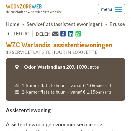
WOONZORG
WEB
menu
dé rusthuizen & serviceflats website
Breadcrumb
Home
Serviceflats (assistentiewoningen)
Brussel
DELEN
TERUG
WZC Warlandis: assistentiewoningen
19 SERVICEFLATS TE HUUR IN 1090 JETTE
Odon Warlandlaan 209,
1090 Jette
1-kamer flats te huur
—
vanaf € 1.065
/maand
2-kamer flats te huur
—
vanaf € 1.156
/maand
Assistentiewoning
Assistentiewoningen voor mensen die nog