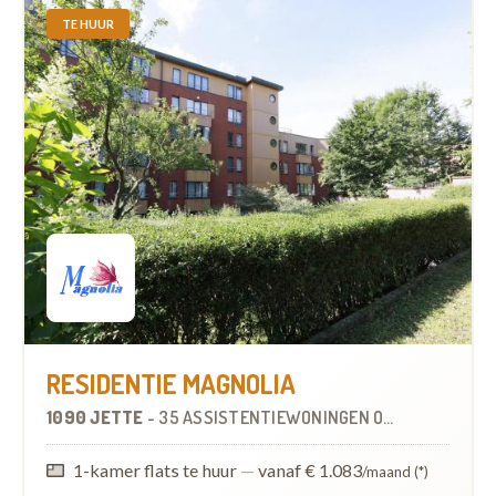
TE HUUR
RESIDENTIE MAGNOLIA
1090 JETTE
-
35 ASSISTENTIEWONINGEN
OP
0.4 KM
1-kamer flats te huur
—
vanaf € 1.083
/maand (*)