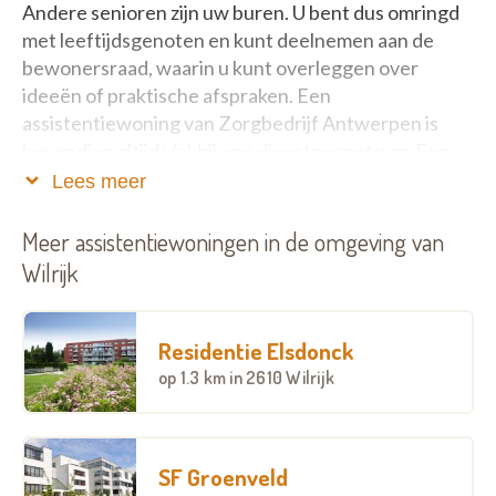
Andere senioren zijn uw buren. U bent dus omringd
met leeftijdsgenoten en kunt deelnemen aan de
bewonersraad, waarin u kunt overleggen over
ideeën of praktische afspraken. Een
assistentiewoning van Zorgbedrijf Antwerpen is
bovendien altijd vlakbij een dienstencentrum. Een
plek waar u ‘s middags lekker en betaalbaar kunt
Lees meer
gaan eten, waar u kunt deelnemen aan activiteiten,
de computers kunt gebruiken ... Er is altijd een
Meer assistentiewoningen in de omgeving van
woonassistent of buurtzorgcoördinator van het
Wilrijk
dienstencentrum in de buurt om aan te spreken bij
vragen of problemen.
Residentie Elsdonck
op
1.3 km
in 2610 Wilrijk
Wilt u meer weten over assistentiewoningen
Oversnes I en II?
SF Groenveld