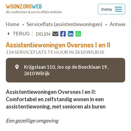
WOONZORG
WEB
menu
dé rusthuizen & serviceflats website
Breadcrumb
Home
Serviceflats (assistentiewoningen)
Antwerp
DELEN
TERUG
Assistentiewoningen Oversnes I en II
114 SERVICEFLATS TE HUUR IN 2610 WILRIJK
Krijgslaan 110, Jos op de Beecklaan 19 ,
2610 Wilrijk
Assistentiewoningen Oversnes I en II:
Comfortabel en zelfstandig wonen in een
assistentiewoning, met senioren als buren
Een gezellige omgeving