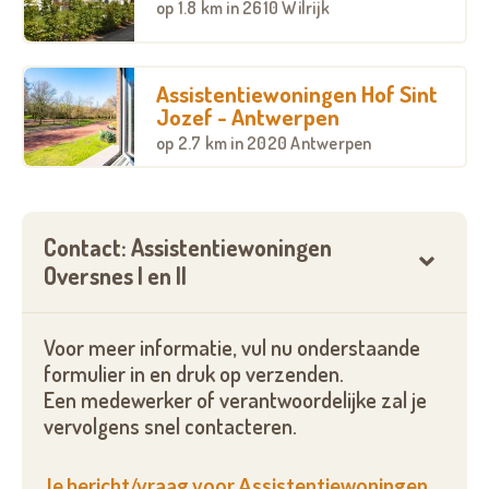
op
1.8 km
in 2610 Wilrijk
Interesse in onze overige troeven,
beschikbaarheden en prijzen...
Assistentiewoningen Hof Sint
Vul onderstaand formulier in, bel ons of neem een
Jozef - Antwerpen
kijkje op onze website.
op
2.7 km
in 2020 Antwerpen
U vindt alle gegevens hieronder terug.
Contact: Assistentiewoningen
Oversnes I en II
Voor meer informatie, vul nu onderstaande
formulier in en druk op verzenden.
Een medewerker of verantwoordelijke zal je
vervolgens snel contacteren.
Je bericht/vraag voor Assistentiewoningen