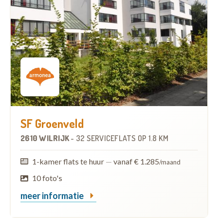
SF Groenveld
2610 WILRIJK
-
32 SERVICEFLATS
OP
1.8 KM
1-kamer flats te huur
—
vanaf € 1.285
/maand
10 foto's
meer informatie