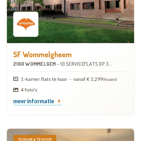
SF Wommelgheem
2160 WOMMELGEM
-
10 SERVICEFLATS
OP
3.3 KM
1-kamer flats te huur
—
vanaf € 1.299
/maand
4 foto's
meer informatie
TE HUUR & TE KOOP