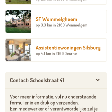
Het hoofdgebouw nestelt zich mooi in het
straatbeeld. De kleur van de bakstenen en het
houten schrijnwerk geven het een warme
SF Wommelgheem
uitstraling. Op het gelijkvloers bevinden zich een
op
3.3 km
in 2160 Wommelgem
gemeenschappelijke keuken met leefruimte en een
dagverzorgingscentrum. Op de eerste verdieping
zijn er twee flats. Deze flats hebben elk een terras
dat uitkijkt op de binnentuin.
Assistentiewoningen Silsburg
op
4.1 km
in 2100 Deurne
Alle woonunits zijn erkende assistentiewoningen
.
Bewoners kunnen er steeds terecht bij de
woonassistent met vragen, problemen en ideeën.
Deze persoon helpt ook bij de aanvraag van zorg- en
Contact: Schoolstraat 41
dienstverlening. Tijdens de nacht of bij
noodsituaties kunnen bewoners beroep doen op
professionele hulpverleners. Ouderen met
Voor meer informatie, vul nu onderstaande
dementie of een zorgnood kunnen hier blijven
formulier in en druk op verzenden.
wonen ook wanneer de behoefte aan zorg
Een medewerker of verantwoordelijke zal je