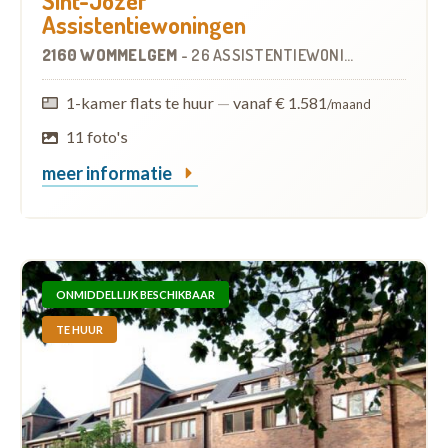
Sint-Jozef
Assistentiewoningen
2160 WOMMELGEM
-
26 ASSISTENTIEWONINGEN
OP
2.8 K
1-kamer flats te huur
—
vanaf € 1.581
/maand
11 foto's
meer informatie
ONMIDDELLIJK BESCHIKBAAR
TE HUUR