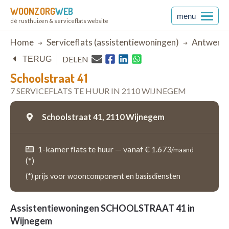
WOONZORG
WEB
menu
dé rusthuizen & serviceflats website
Breadcrumb
Home
Serviceflats (assistentiewoningen)
Antwerp
DELEN
TERUG
Schoolstraat 41
7 SERVICEFLATS TE HUUR IN 2110 WIJNEGEM
Schoolstraat 41,
2110 Wijnegem
1-kamer flats te huur
—
vanaf € 1.673
/maand
(*)
(*) prijs voor wooncomponent en basisdiensten
Assistentiewoningen SCHOOLSTRAAT 41 in
Wijnegem