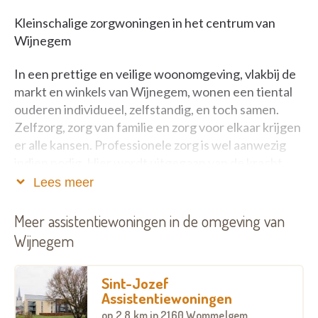
Kleinschalige zorgwoningen in het centrum van
Wijnegem
In een prettige en veilige woonomgeving, vlakbij de
markt en winkels van Wijnegem, wonen een tiental
ouderen individueel, zelfstandig, en toch samen.
Zelfzorg, zorg van familie en zorg voor elkaar krijgen
er alle kansen. Professionele zorg is wel aanwezig
indien nodig. Hier wordt uitgegaan van de kracht
van samenwonen. En van het blijven deelnemen aan
Lees meer
het dagelijkse, lokale buurtleven. Dit alles is de beste
garantie op levenslang, kwaliteitsvol wonen.
Meer assistentiewoningen in de omgeving van
Wijnegem
Dit nieuwbouwproject bestaat uit een
hoofdgebouw aan de straatzijde en daarachter vijf
Sint-Jozef
kleine huisjes met een gemeenschappelijke tuin.
Assistentiewoningen
op
2.8 km
in 2160 Wommelgem